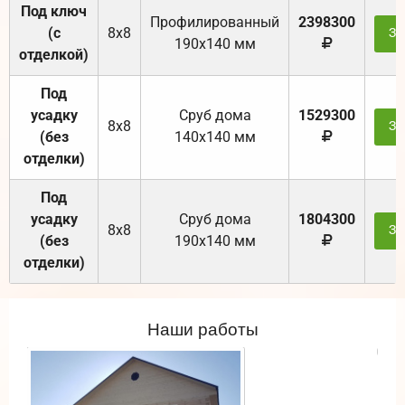
Под ключ
Профилированный
2398300
(с
8х8
За
190х140 мм
отделкой)
Под
усадку
Cруб дома
1529300
8х8
За
(без
140х140 мм
отделки)
Под
усадку
Cруб дома
1804300
8х8
За
(без
190х140 мм
отделки)
Наши работы