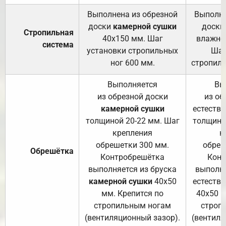
Выполнена из обрезной
Выполне
доски
камерной сушки
доски
Стропильная
40х150 мм. Шаг
влажно
система
установки стропильных
Шаг
ног 600 мм.
стропиль
Выполняется
Вы
из обрезной доски
из об
камерной сушки
естеств
толщиной 20-22 мм. Шаг
толщино
крепления
к
обрешетки 300 мм.
обреш
Обрешётка
Контробрешётка
Конт
выполняется из бруска
выполня
камерной сушки
40х50
естеств
мм. Крепится по
40х50 м
стропильным ногам
строп
(вентиляционный зазор).
(вентиля