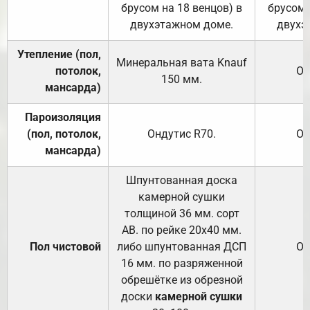
брусом на 18 венцов) в
брусом 
двухэтажном доме.
двухэ
Утепление (пол,
Минеральная вата
Knauf
потолок,
От
150
мм.
мансарда)
Пароизоляция
(пол, потолок,
Ондутис
R70
.
От
мансарда)
Шпунтованная доска
камерной сушки
толщиной 36 мм. сорт
АВ. по рейке 20х40 мм.
Пол чистовой
либо шпунтованная ДСП
От
16 мм. по разряженной
обрешётке из обрезной
доски
камерной сушки