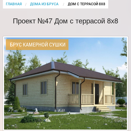
ГЛАВНАЯ
ДОМА ИЗ БРУСА
CURRENT:
ДОМ С ТЕРРАСОЙ 8Х8
Проект №47 Дом с террасой 8х8
БРУС КАМЕРНОЙ СУШКИ