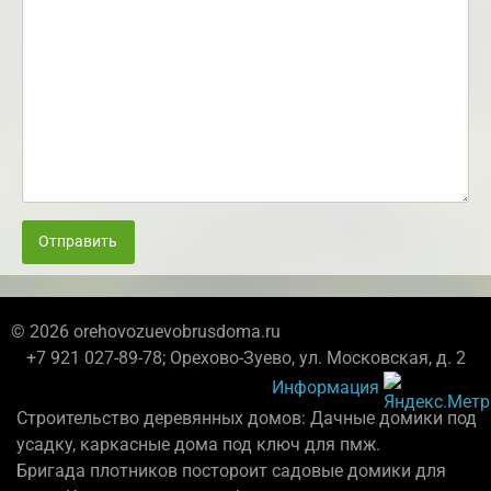
Отправить
© 2026 orehovozuevobrusdoma.ru
+7 921 027-89-78; Орехово-Зуево, ул. Московская, д. 2
Информация
Строительство деревянных домов: Дачные домики под
усадку, каркасные дома под ключ для пмж.
Бригада плотников постороит садовые домики для