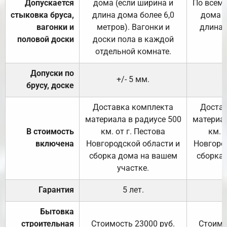
Допускается
дома (если ширина и
По всему
стыковка бруса,
длина дома более 6,0
дома (
вагонки и
метров). Вагонки и
длина 
половой доски
доски пола в каждой
отдельной комнате.
Допуски по
+/- 5 мм.
брусу, доске
Доставка комплекта
Достав
материала в радиусе 500
материал
В стоимость
км. от г. Пестова
км. 
включена
Новгородской области и
Новгоро
сборка дома на вашем
сборка
участке.
Гарантия
5 лет.
Бытовка
строительная
Стоимость 23000 руб.
Стоимо