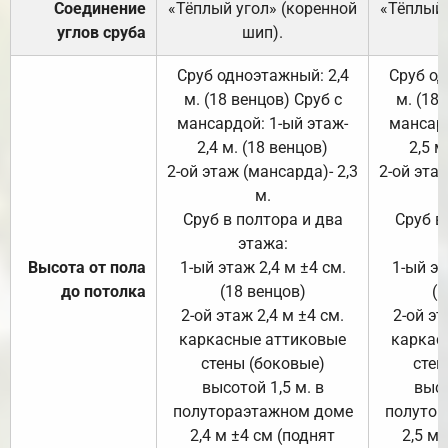
Соединение
«Тёплый угол» (коренной
«Тёплый 
углов сруба
шип).
Сруб одноэтажный: 2,4
Сруб од
м. (18 венцов) Сруб с
м. (18
мансардой: 1-ый этаж-
мансард
2,4 м. (18 венцов)
2,5 м
2-ой этаж (мансарда)- 2,3
2-ой этаж
м.
Сруб в полтора и два
Сруб в
этажа:
Высота от пола
1-ый этаж 2,4 м ±4 см.
1-ый эт
до потолка
(18 венцов)
(1
2-ой этаж 2,4 м ±4 см.
2-ой эт
каркасные аттиковые
каркас
стены (боковые)
стен
высотой 1,5 м. в
высо
полутораэтажном доме
полутор
2,4 м ±4 см (поднят
2,5 м 