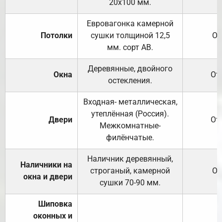
20х100 мм.
Евровагонка камерной
Потолки
сушки толщиной 12,5
От
мм. сорт АВ.
Деревянные, двойного
Окна
От
остекления.
Входная- металлическая,
утеплённая (Россия).
Двери
От
Межкомнатные-
филёнчатые.
Наличник деревянный,
Наличники на
строганый, камерной
От
окна и двери
сушки 70-90 мм.
Шиповка
оконных и