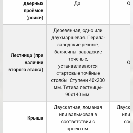
дверных
Да.
От
проёмов
(ройки)
Деревянная, одно или
двухмаршевая. Перила-
заводские резные,
балясины- заводские
Лестница (при
точеные,
наличии
От
устанавливаются
второго этажа)
стартовые точёные
столбы. Ступени 40х200
мм. Тетива лестницы-
90х140 мм.
Двускатная, ломаная
Двуска
или вальмовая в
или 
Крыша
соответствии с
соо
проектом.
п