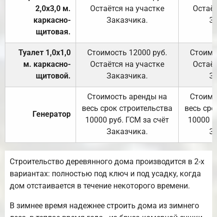
2,0х3,0 м.
Остаётся на участке
Остаёт
каркасно-
Заказчика.
З
щитовая.
Туалет 1,0х1,0
Стоимость 12000 руб.
Стоимо
м. каркасно-
Остаётся на участке
Остаёт
щитовой.
Заказчика.
З
Стоимость аренды на
Стоимо
весь срок строительства
весь сро
Генератор
10000 руб. ГСМ за счёт
10000 р
Заказчика.
З
Строительство деревянного дома производится в 2-х
вариантах: полностью под ключ и под усадку, когда
дом отстаивается в течение некоторого времени.
В зимнее время надежнее строить дома из зимнего