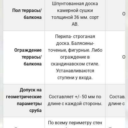
Шпунтованная доска
Пол террасы/
камерной сушки
От
балкона
толщиной 36 мм. сорт
АВ.
Перила- строганая
доска. Балясины-
Ограждение
точеные, фигурные. Либо
террасы/
ограждение в
От
балкона
скандинавском стиле.
Устанавливаются
ступени у входа.
Допуск на
геометрические
Составляет +/- 50 мм по
Составля
параметры
длине с каждой стороны.
длине с 
сруба
По всему периметру стен