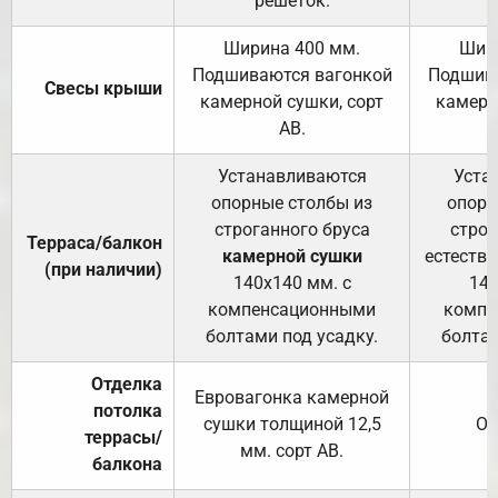
решёток.
Ширина 400 мм.
Шир
Подшиваются вагонкой
Подшива
Свесы крыши
камерной сушки, сорт
камерн
АВ.
Устанавливаются
Уста
опорные столбы из
опорн
строганного бруса
строг
Терраса/балкон
камерной сушки
естеств
(при наличии)
140х140 мм. с
140
компенсационными
компе
болтами под усадку.
болтам
Отделка
Евровагонка камерной
потолка
сушки толщиной 12,5
От
террасы/
мм. сорт АВ.
балкона