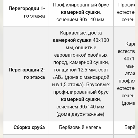
Профилированный брус
Профили
Перегородки 1-
камерной сушки
,
естестве
го этажа
сечением 90х140 мм.
сечени
Каркасные: доска
камерной сушки
40х100
Карк
мм, обшитые
естеств
евровагонкой хвойных
40х10
пород, камерной сушки,
манса
Перегородки 2-
толщиной 12,5 мм. сорт
этажа
го этажа
«АВ» (дома с мансардой
профили
и в 1,5 этажа). Брусовые:
естестве
профилированный брус
сечени
камерной сушки
,
(дома 
сечением 90х140 мм.
(дома двухэтажные).
Сборка сруба
Берёзовый нагель.
Берёз