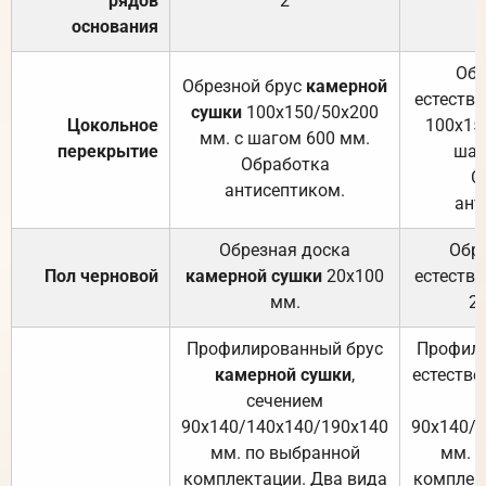
рядов
2
основания
Обр
Обрезной брус
камерной
естеств
сушки
100х150/50х200
Цокольное
100х15
мм. с шагом 600 мм.
перекрытие
шаг
Обработка
О
антисептиком.
ант
Обрезная доска
Обр
Пол черновой
камерной сушки
20х100
естеств
мм.
2
Профилированный брус
Профили
камерной сушки
,
естестве
сечением
с
90х140/140х140/190х140
90х140/
мм. по выбранной
мм. 
комплектации. Два вида
комплек