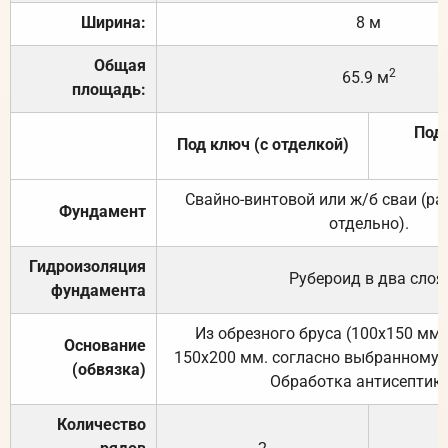
Ширина:
8 м
Общая
2
65.9 м
площадь:
Под 
Под ключ (с отделкой)
Свайно-винтовой или ж/б сваи (р
Фундамент
отдельно).
Гидроизоляция
Рубероид в два слоя
фундамента
Из обрезного бруса (100х150 мм.
Основание
150х200 мм. согласно выбранному с
(обвязка)
Обработка антисептик
Количество