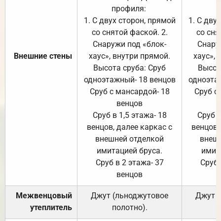
профиля:
п
1. С двух сторон, прямой
1. С дву
со снятой фаской. 2.
со сня
Снаружи под «блок-
Снару
Внешние стены
хаус», внутри прямой.
хаус», 
Высота сруба: Сруб
Высот
одноэтажный- 18 венцов
одноэта
Сруб с мансардой- 18
Сруб с
венцов
Сруб в 1,5 этажа- 18
Сруб в
венцов, далее каркас с
венцов,
внешней отделкой
внеш
имитацией бруса.
имит
Сруб в 2 этажа- 37
Сруб 
венцов
Межвенцовый
Джут (льноджутовое
Джут 
утеплитель
полотно).
п