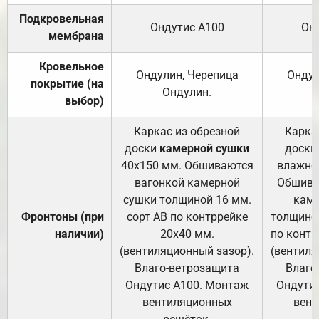
Подкровельная
Ондутис А100
Он
мембрана
Кровельное
Ондулин, Черепица
Ондул
покрытие (на
Ондулин.
выбор)
Каркас из обрезной
Карка
доски
камерной сушки
доски
40х150 мм. Обшиваются
влажно
вагонкой камерной
Обшива
сушки толщиной 16 мм.
каме
Фронтоны (при
сорт АВ по контррейке
толщиной
наличии)
20х40 мм.
по контр
(вентиляционный зазор).
(вентиля
Влаго-ветрозащита
Влаго
Ондутис А100. Монтаж
Ондути
вентиляционных
вент