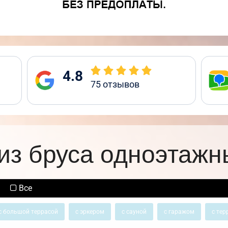
4.8
75
отзывов
из бруса одноэтажн
Все
с большой террасой
с эркером
с сауной
с гаражом
с тер