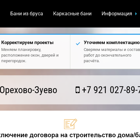
а
Бани из бруса
Каркасные бани
Информация
Корректируем проекты
Уточняем комплектацию
Меняем планировку,
Сверяем материалы и состав
расположение окон, дверей и
работ до окончательного
перегородок.
расчёта.
Орехово-Зуево
+7 921 027-89-