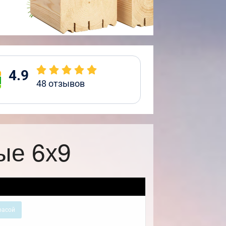
4.9
48
отзывов
ые 6х9
расой