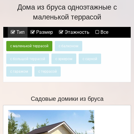
Дома из бруса одноэтажные с
маленькой террасой
Тип
Размер
Этажность
Все
с маленькой террасой
с балконом
с большой террасой
с эркером
с сауной
с гаражом
с террасой
Садовые домики из бруса