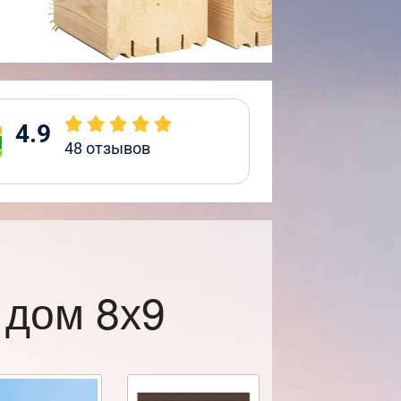
4.9
48
отзывов
 дом 8х9