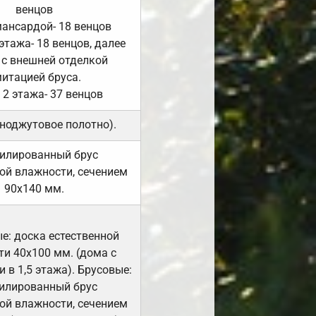
венцов
мансардой- 18 венцов
 этажа- 18 венцов, далее
 с внешней отделкой
итацией бруса.
 2 этажа- 37 венцов
ноджутовое полотно).
илированный брус
ой влажности, сечением
90х140 мм.
е: доска естественной
и 40х100 мм. (дома с
 в 1,5 этажа). Брусовые:
илированный брус
ой влажности, сечением