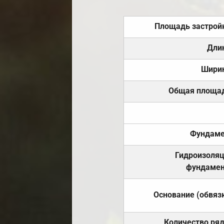
Площадь застрой
Дли
Шири
Общая площа
Фундаме
Гидроизоля
фундамен
Основание (обвяз
Количество ря