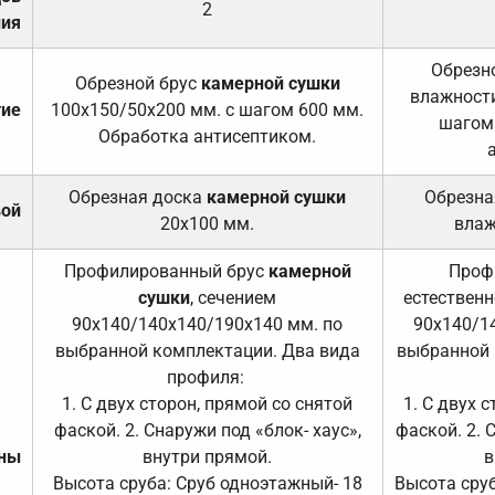
2
ния
Обрезно
Обрезной брус
камерной сушки
влажности
тие
100х150/50х200 мм. с шагом 600 мм.
шагом
Обработка антисептиком.
Обрезная доска
камерной сушки
Обрезна
вой
20х100 мм.
влаж
Профилированный брус
камерной
Проф
сушки
, сечением
естественн
90х140/140х140/190х140 мм. по
90х140/1
выбранной комплектации. Два вида
выбранной 
профиля:
1. С двух сторон, прямой со снятой
1. С двух 
фаской. 2. Снаружи под «блок- хаус»,
фаской. 2. 
ены
внутри прямой.
в
Высота сруба: Сруб одноэтажный- 18
Высота сруб