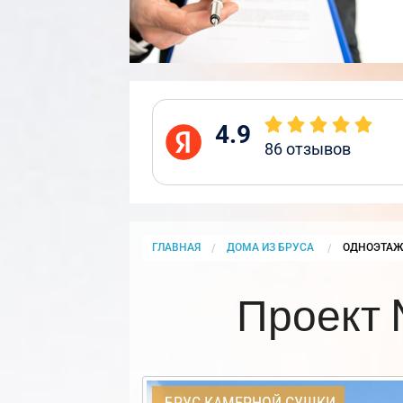
4.9
86
отзывов
ГЛАВНАЯ
ДОМА ИЗ БРУСА
CURRENT:
ОДНОЭТАЖ
Проект 
БРУС КАМЕРНОЙ СУШКИ