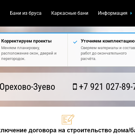
а
Бани из бруса
Каркасные бани
Информация
Корректируем проекты
Уточняем комплектацию
Меняем планировку,
Сверяем материалы и состав
расположение окон, дверей и
работ до окончательного
перегородок.
расчёта.
Орехово-Зуево
+7 921 027-89-