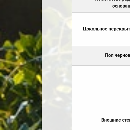
основа
Цокольное перекры
Пол черно
Внешние ст