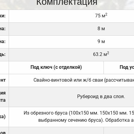
Комплектация
2
ки:
75 м
на:
8 м
на:
9 м
2
дь:
63.2 м
Под ключ (с отделкой)
Под у
нт
Свайно-винтовой или ж/б сваи (рассчитыва
ция
Рубероид в два слоя.
та
Из обрезного бруса (100х150 мм. 150х150 мм. 1
ка)
выбранному сечению бруса). Обработка а
дов