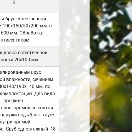
2
й брус естественной
 100х150/50х200 мм. с
 600 мм. Обработка
антисептиком.
я доска естественной
ности 20х100 мм.
илированный брус
ой влажности, сечением
40х140/190х140 мм. по
комплектации. Два вида
профиля:
сторон, прямой со снятой
Снаружи под «блок- хаус»,
нутри прямой.
а: Сруб одноэтажный- 18