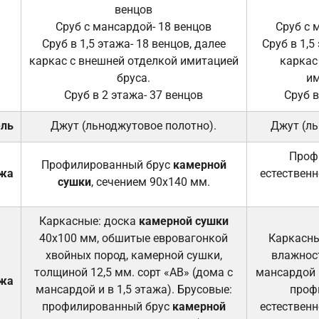
венцов
Сруб с мансардой- 18 венцов
Сруб с 
Сруб в 1,5 этажа- 18 венцов, далее
Сруб в 1,5
каркас с внешней отделкой имитацией
каркас
бруса.
им
Сруб в 2 этажа- 37 венцов
Сруб в
ель
Джут (льноджутовое полотно).
Джут (ль
Проф
Профилированный брус
камерной
ажа
естественн
сушки
, сечением 90х140 мм.
Каркасные: доска
камерной сушки
40х100 мм, обшитые евровагонкой
Каркасны
хвойных пород, камерной сушки,
влажност
толщиной 12,5 мм. сорт «АВ» (дома с
мансардой и
ажа
мансардой и в 1,5 этажа). Брусовые:
проф
профилированный брус
камерной
естественн