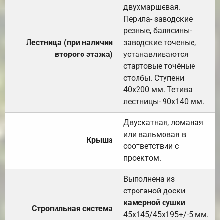
двухмаршевая.
Перила- заводские
резные, балясины-
Лестница (при наличии
заводские точеные,
второго этажа)
устанавливаются
стартовые точёные
столбы. Ступени
40х200 мм. Тетива
лестницы- 90х140 мм.
Двускатная, ломаная
или вальмовая в
Крыша
соответствии с
проектом.
Выполнена из
строганой доски
камерной сушки
Стропильная система
45х145/45х195+/-5 мм.