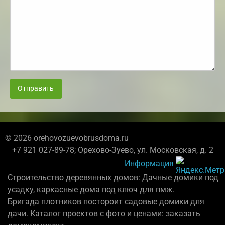
Отправить
© 2026 orehovozuevobrusdoma.ru
+7 921 027-89-78; Орехово-Зуево, ул. Московская, д. 2
Информация
Строительство деревянных домов: Дачные домики под
усадку, каркасные дома под ключ для пмж.
Бригада плотников постороит садовые домики для
дачи. Каталог проектов с фото и ценами: заказать