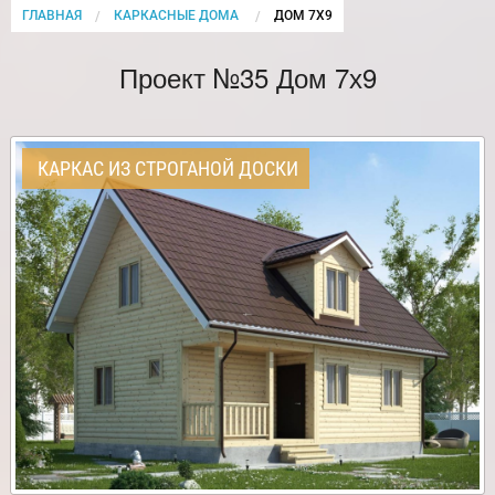
ГЛАВНАЯ
КАРКАСНЫЕ ДОМА
CURRENT:
ДОМ 7Х9
Проект №35 Дом 7х9
КАРКАС ИЗ СТРОГАНОЙ ДОСКИ