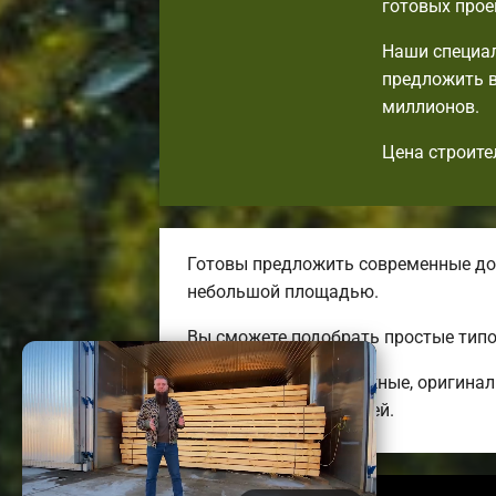
готовых прое
Наши специал
предложить в
миллионов.
Цена строите
Готовы предложить современные до
небольшой площадью.
Вы сможете подобрать простые типо
Мы предлагаем надежные, оригинал
трехэтажных коттеджей.