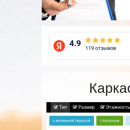
4.9
119
отзывов
Карка
Тип
Размер
Этажность
с маленькой террасой
с балконом