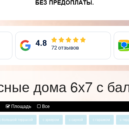
4.8
72
отзывов
сные дома 6х7 с ба
Площадь
Все
с большой террасой
с эркером
с сауной
с гаражом
с тер