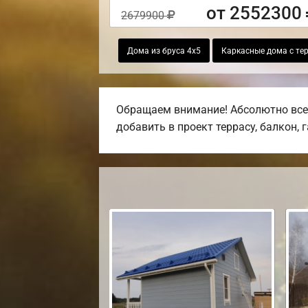
от 2552300
2679900
Дома из бруса 4х5
Каркасные дома с те
Обращаем внимание! Абсолютно все 
добавить в проект террасу, балкон, 