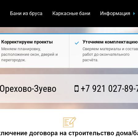
а
Бани из бруса
Каркасные бани
Информация
Корректируем проекты
Уточняем комплектацию
Меняем планировку,
Сверяем материалы и состав
расположение окон, дверей и
работ до окончательного
перегородок.
расчёта.
Орехово-Зуево
+7 921 027-89-