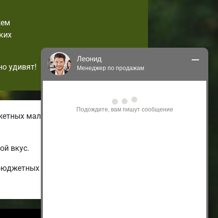
жем
ких
Леонид
но удивят!
Менеджер по продажам
Здравствуйте! Я могу 
проконсультировать Вас по нашим 
акциям и проектам.
жетных малогабаритных домов с
Только что
ой вкус.
 бюджетных до огромных