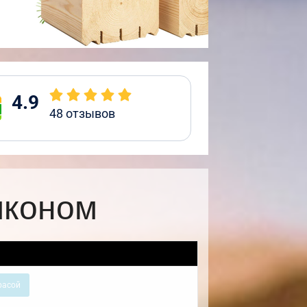
4.9
48
отзывов
лконом
расой