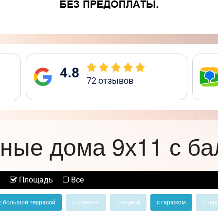
4.8
72
отзывов
ные дома 9х11 с б
Площадь
Все
с большой террасой
с эркером
с сауной
с гаражом
с тер