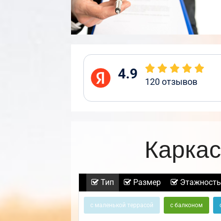
4.9
120
отзывов
Каркас
Тип
Размер
Этажность
с маленькой террасой
с балконом