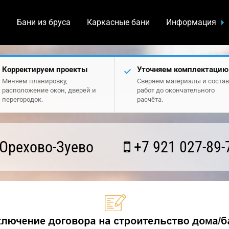
а
Бани из бруса
Каркасные бани
Информация
Корректируем проекты
Уточняем комплектацию
Меняем планировку,
Сверяем материалы и состав
расположение окон, дверей и
работ до окончательного
перегородок.
расчёта.
Орехово-Зуево
+7 921 027-89-