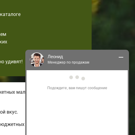
-каталоге
жем
ких
Леонид
но удивят!
Менеджер по продажам
Здравствуйте! Я могу 
проконсультировать Вас по нашим 
акциям и проектам.
жетных малогабаритных домов с
Только что
ой вкус.
 бюджетных до огромных