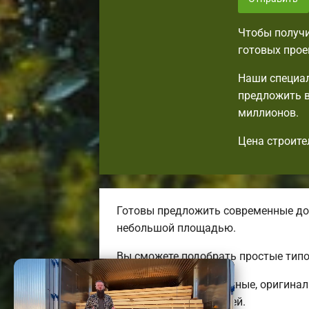
Чтобы получи
готовых прое
Наши специал
предложить в
миллионов.
Цена строите
Готовы предложить современные до
небольшой площадью.
Вы сможете подобрать простые типо
Мы предлагаем надежные, оригинал
трехэтажных коттеджей.