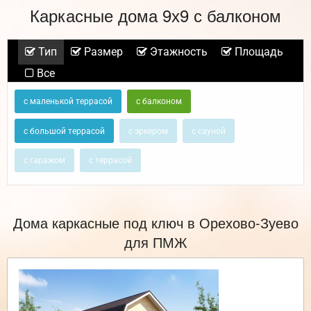
Каркасные дома 9х9 с балконом
Тип
Размер
Этажность
Площадь
Все
с маленькой террасой
с балконом
с большой террасой
с эркером
с сауной
с гаражом
с террасой
Дома каркасные под ключ в Орехово-Зуево
для ПМЖ