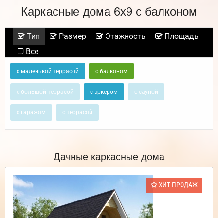
Каркасные дома 6х9 с балконом
Тип
Размер
Этажность
Площадь
Все
с маленькой террасой
с балконом
с большой террасой
с эркером
с сауной
с гаражом
с террасой
Дачные каркасные дома
ХИТ ПРОДАЖ