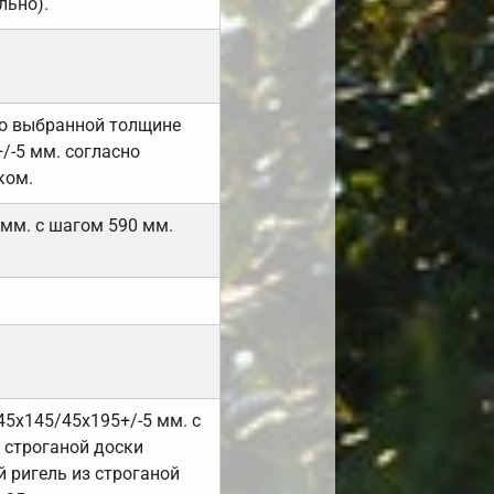
льно).
но выбранной толщине
/-5 мм. согласно
ком.
 мм. с шагом 590 мм.
45х145/45х195+/-5 мм. с
 строганой доски
 ригель из строганой