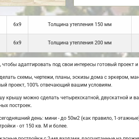
6х9
Толщина утепления 150 мм
6х9
Толщина утепления 200 мм
чтобы адаптировать под свои интересы готовый проект и
лать схемы, чертежи, планы, эскизы дома с эркером, ман
ный проект, 100% отвечающий вашим условиям.
шу крышу можно сделать четырехскатной, двускатной и в
ных построек.
годняшний день: мини - до 50м2 (как правило, 1-этажные);
ойки - от 150 кв. М и более.
касные постройки с 2-мя входами, рассчитанные на прожи