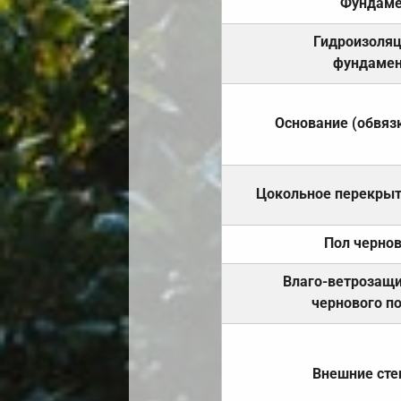
Фундаме
Гидроизоля
фундамен
Основание (обвяз
Цокольное перекры
Пол черно
Влаго-ветрозащ
чернового п
Внешние ст