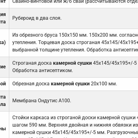
нт
Свайно-винтовой или ж/б сваи (рассчитываются отде
ция
Рубероид в два слоя.
та
Из обрезного бруса 150х150 мм. 150х200 мм. соглас
ка)
утепления. Торцевая доска строганая 45х145/45х195+
выбранной толщине утепления. Обработка антисепти
Строганая доска
камерной сушки
45х145/45х195+/-5
тие
Обработка антисептиком.
вой
Обрезная доска
камерной сушки
20х100 мм.
ита
Мембрана Ондутис А100.
ола
Стойки каркаса из строганой доски камерной сушки 
шагом 590 мм. Верхняя двойная и нижняя обвязки из
ены
камерной сушки 45х145/45х195+/-5 мм. Разгрузочный