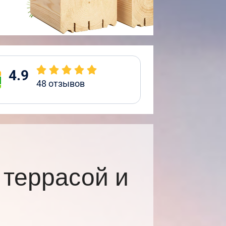
4.9
48
отзывов
 террасой и