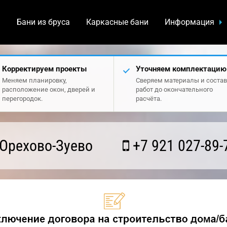
а
Бани из бруса
Каркасные бани
Информация
Корректируем проекты
Уточняем комплектацию
Меняем планировку,
Сверяем материалы и состав
расположение окон, дверей и
работ до окончательного
перегородок.
расчёта.
Орехово-Зуево
+7 921 027-89-