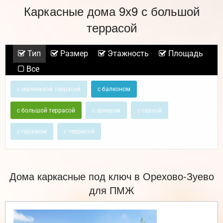
Каркасные дома 9х9 с большой
террасой
Тип
Размер
Этажность
Площадь
Все
с маленькой террасой
с балконом
с большой террасой
с эркером
с сауной
с гаражом
с террасой
Дома каркасные под ключ в Орехово-Зуево
для ПМЖ