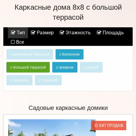
Каркасные дома 8х8 с большой
террасой
Тип
Размер
Этажность
Площадь
Все
с маленькой террасой
с балконом
с большой террасой
с эркером
с сауной
с гаражом
с террасой
Садовые каркасные домики
ХИТ ПРОДАЖ