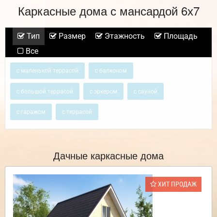
Каркасные дома с мансардой 6х7
Тип
Размер
Этажность
Площадь
Все
с маленькой террасой
с балконом
с большой террасой
с эркером
с сауной
с гаражом
с террасой
Дачные каркасные дома
ХИТ ПРОДАЖ