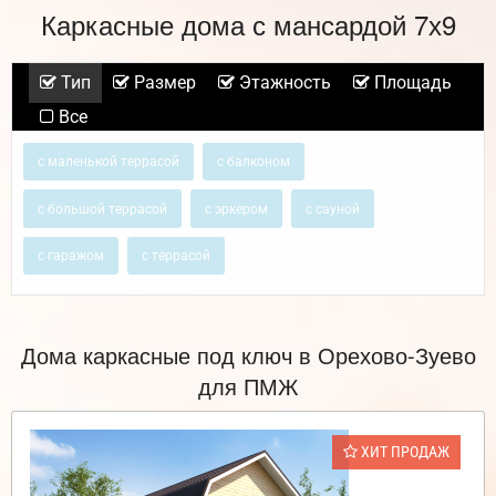
Каркасные дома с мансардой 7х9
Тип
Размер
Этажность
Площадь
Все
с маленькой террасой
с балконом
с большой террасой
с эркером
с сауной
с гаражом
с террасой
Дома каркасные под ключ в Орехово-Зуево
для ПМЖ
ХИТ ПРОДАЖ