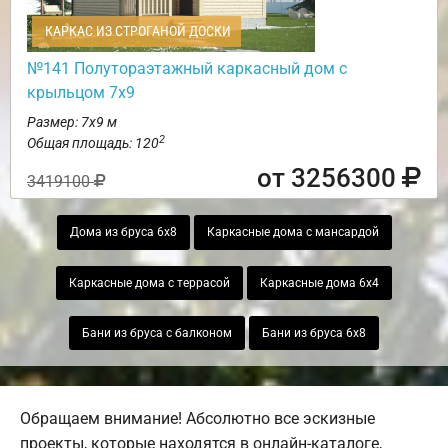
КАРКАС ИЗ СТРОГАНОЙ ДОСКИ
№141 Полутораэтажный каркасный дом с
крыльцом 7х9
Размер: 7х9 м
2
Общая площадь: 120
от 3256300
3419100
Дома из бруса 6х8
Каркасные дома с мансардой
Каркасные дома с террасой
Каркасные дома 6х4
Бани из бруса с балконом
Бани из бруса 6х8
Обращаем внимание! Абсолютно все эскизные
проекты, которые находятся в онлайн-каталоге,