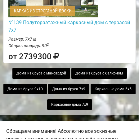
КАРКАС ИЗ СТРОГАНОЙ ДОСКИ
№139 Полутораэтажный каркасный дом с террасой
7х7
Размер: 7х7 м
2
Общая площадь: 90
от 2739300
Дома из бруса с мансардой
Дома из бруса с балконом
Дома из бруса 9х10
Дома из бруса 7х9
Каркасные дома 6х5
Каркасные дома 7х9
Обращаем внимание! Абсолютно все эскизные
проекты, которые находятся в онлайн-каталоге,