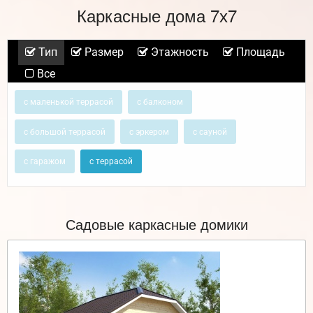
Каркасные дома 7х7
Тип
Размер
Этажность
Площадь
Все
с маленькой террасой
с балконом
с большой террасой
с эркером
с сауной
с гаражом
с террасой
Садовые каркасные домики