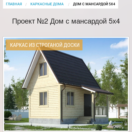
ГЛАВНАЯ
КАРКАСНЫЕ ДОМА
CURRENT:
ДОМ С МАНСАРДОЙ 5Х4
Проект №2 Дом с мансардой 5х4
КАРКАС ИЗ СТРОГАНОЙ ДОСКИ