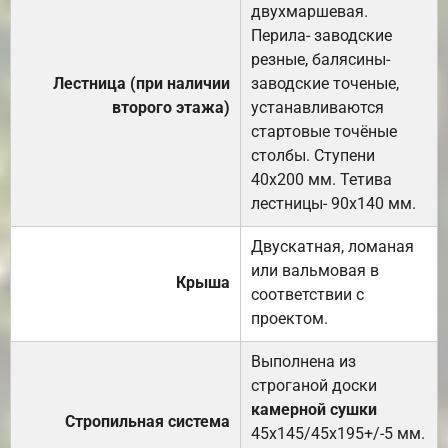
двухмаршевая.
Перила- заводские
резные, балясины-
Лестница (при наличии
заводские точеные,
второго этажа)
устанавливаются
стартовые точёные
столбы. Ступени
40х200 мм. Тетива
лестницы- 90х140 мм.
Двускатная, ломаная
или вальмовая в
Крыша
соответствии с
проектом.
Выполнена из
строганой доски
камерной сушки
Стропильная система
45х145/45х195+/-5 мм.