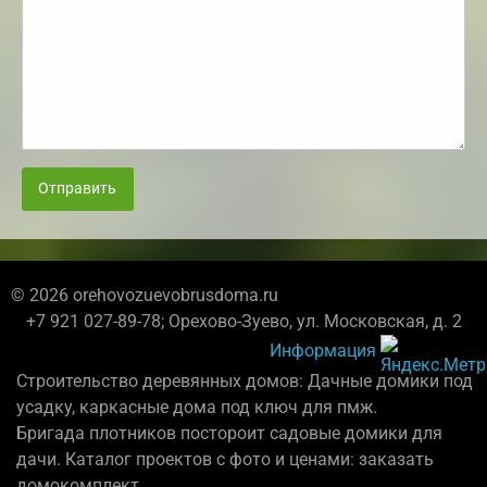
Отправить
© 2026 orehovozuevobrusdoma.ru
+7 921 027-89-78; Орехово-Зуево, ул. Московская, д. 2
Информация
Строительство деревянных домов: Дачные домики под
усадку, каркасные дома под ключ для пмж.
Бригада плотников постороит садовые домики для
дачи. Каталог проектов с фото и ценами: заказать
домокомплект.