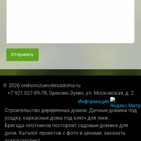
Отправить
© 2026 orehovozuevobrusdoma.ru
+7 921 027-89-78; Орехово-Зуево, ул. Московская, д. 2
Информация
Строительство деревянных домов: Дачные домики под
усадку, каркасные дома под ключ для пмж.
Бригада плотников постороит садовые домики для
дачи. Каталог проектов с фото и ценами: заказать
домокомплект.