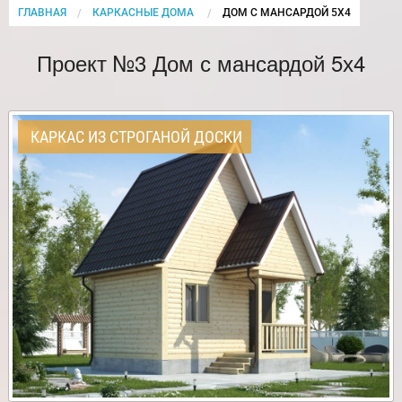
ГЛАВНАЯ
КАРКАСНЫЕ ДОМА
CURRENT:
ДОМ С МАНСАРДОЙ 5Х4
Проект №3 Дом с мансардой 5х4
КАРКАС ИЗ СТРОГАНОЙ ДОСКИ