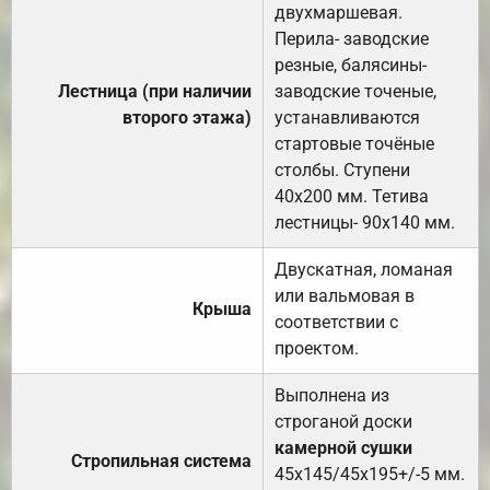
двухмаршевая.
Перила- заводские
резные, балясины-
Лестница (при наличии
заводские точеные,
второго этажа)
устанавливаются
стартовые точёные
столбы. Ступени
40х200 мм. Тетива
лестницы- 90х140 мм.
Двускатная, ломаная
или вальмовая в
Крыша
соответствии с
проектом.
Выполнена из
строганой доски
камерной сушки
Стропильная система
45х145/45х195+/-5 мм.