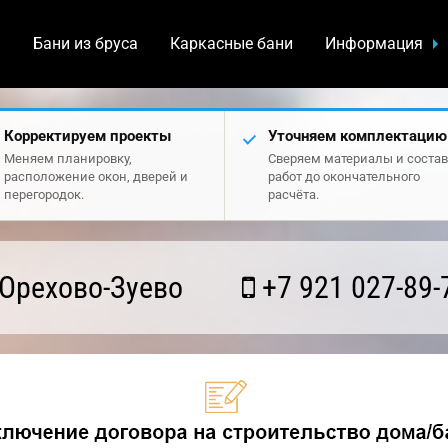
а
Бани из бруса
Каркасные бани
Информация
Корректируем проекты
Уточняем комплектацию
Меняем планировку,
Сверяем материалы и состав
расположение окон, дверей и
работ до окончательного
перегородок.
расчёта.
Орехово-Зуево
+7 921 027-89-