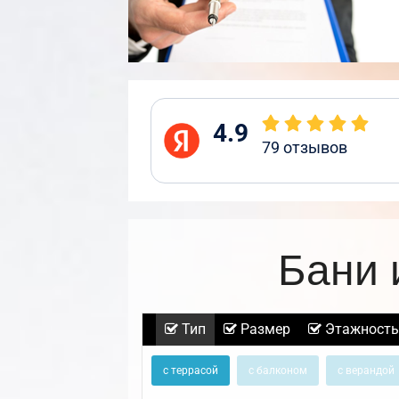
4.9
79
отзывов
Бани 
Тип
Размер
Этажность
с террасой
с балконом
с верандой