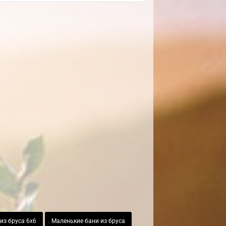
из бруса 6х6
Маленькие бани из бруса