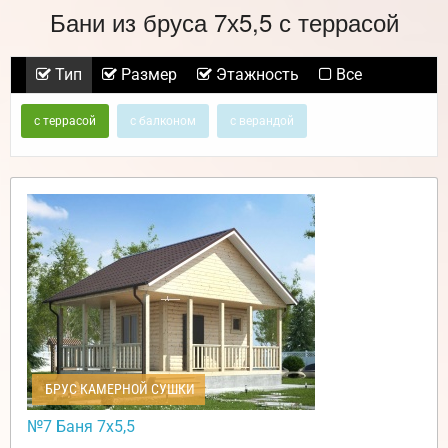
Бани из бруса 7х5,5 с террасой
Тип
Размер
Этажность
Все
с террасой
с балконом
с верандой
БРУС КАМЕРНОЙ СУШКИ
№7 Баня 7х5,5