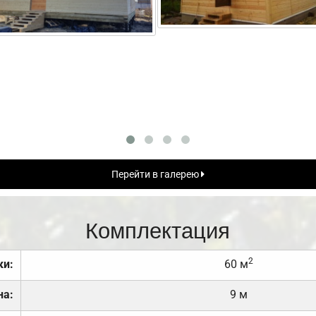
Перейти в галерею
Комплектация
2
ки:
60 м
на:
9 м