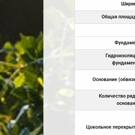
Шири
Общая площа
Фундаме
Гидроизоля
фундамен
Основание (обвяз
Количество ря
основа
Цокольное перекры