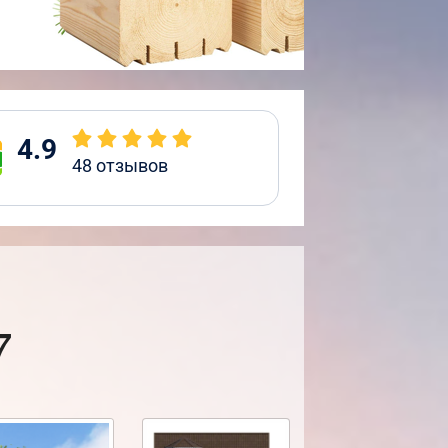
4.9
48
отзывов
7