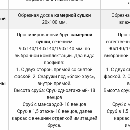
Обрезная доска
камерной сушки
Обрезна
вой
20х100 мм.
влаж
Профилированный брус
камерной
Проф
сушки
, сечением
естественн
90х140/140х140/190х140 мм. по
90х140/1
выбранной комплектации. Два вида
выбранной 
профиля:
1. С двух сторон, прямой со снятой
1. С двух 
фаской. 2. Снаружи под «блок- хаус»,
фаской. 2. 
ены
внутри прямой.
в
Высота сруба: Сруб одноэтажный- 18
Высота сруб
венцов
Сруб с мансардой- 18 венцов
Сруб с 
Сруб в 1,5 этажа- 18 венцов, далее
Сруб в 1,5
каркас с внешней отделкой имитацией
каркас
бруса.
им