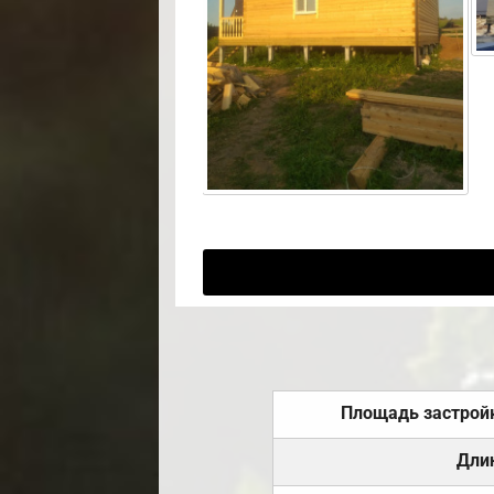
Площадь застрой
Дли