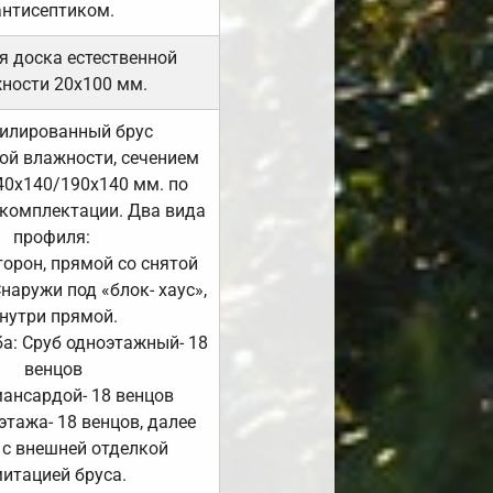
антисептиком.
я доска естественной
ности 20х100 мм.
илированный брус
ой влажности, сечением
40х140/190х140 мм. по
комплектации. Два вида
профиля:
сторон, прямой со снятой
Снаружи под «блок- хаус»,
нутри прямой.
а: Сруб одноэтажный- 18
венцов
мансардой- 18 венцов
 этажа- 18 венцов, далее
 с внешней отделкой
итацией бруса.