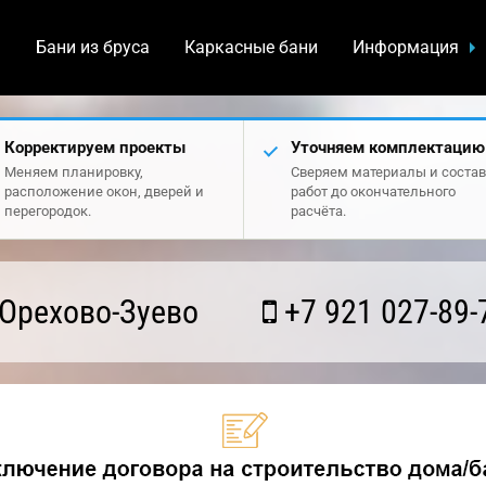
а
Бани из бруса
Каркасные бани
Информация
Корректируем проекты
Уточняем комплектацию
Меняем планировку,
Сверяем материалы и состав
расположение окон, дверей и
работ до окончательного
перегородок.
расчёта.
Орехово-Зуево
+7 921 027-89-