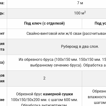
на:
7 м
2
дь:
100 м
Под ключ (с отделкой)
Под у
нт
Свайно-винтовой или ж/б сваи (рассчитыва
ция
Рубероид в два слоя.
та
Из обрезного бруса (100х150 мм. 150х150 мм. 1
ка)
выбранному сечению бруса). Обработка а
дов
2
ния
Обрезно
Обрезной брус
камерной сушки
влажности
тие
100х150/50х200 мм. с шагом 600 мм.
шагом
Обработка антисептиком.