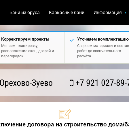
а
Бани из бруса
Каркасные бани
Информация
Корректируем проекты
Уточняем комплектацию
Меняем планировку,
Сверяем материалы и состав
расположение окон, дверей и
работ до окончательного
перегородок.
расчёта.
Орехово-Зуево
+7 921 027-89-