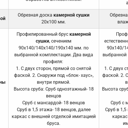
Обрезная доска
камерной сушки
Обрезна
вой
20х100 мм.
влаж
Профилированный брус
камерной
Проф
сушки
, сечением
естественн
90х140/140х140/190х140 мм. по
90х140/1
выбранной комплектации. Два вида
выбранной 
профиля:
1. С двух сторон, прямой со снятой
1. С двух 
фаской. 2. Снаружи под «блок- хаус»,
фаской. 2. 
ены
внутри прямой.
в
Высота сруба: Сруб одноэтажный- 18
Высота сруб
венцов
Сруб с мансардой- 18 венцов
Сруб с 
Сруб в 1,5 этажа- 18 венцов, далее
Сруб в 1,5
каркас с внешней отделкой имитацией
каркас
бруса.
им