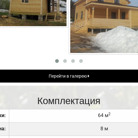
Перейти в галерею
Комплектация
2
ки:
64 м
на:
8 м