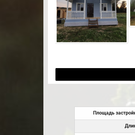
Площадь застрой
Дли