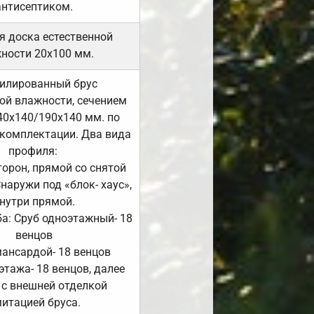
антисептиком.
я доска естественной
ности 20х100 мм.
илированный брус
ой влажности, сечением
40х140/190х140 мм. по
комплектации. Два вида
профиля:
сторон, прямой со снятой
Снаружи под «блок- хаус»,
нутри прямой.
а: Сруб одноэтажный- 18
венцов
мансардой- 18 венцов
 этажа- 18 венцов, далее
 с внешней отделкой
итацией бруса.