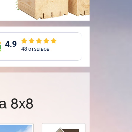
4.9
48
отзывов
а 8х8