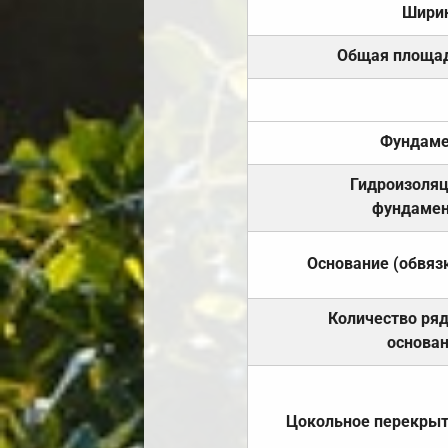
Шири
Общая площа
Фундаме
Гидроизоля
фундамен
Основание (обвяз
Количество ря
основа
Цокольное перекры