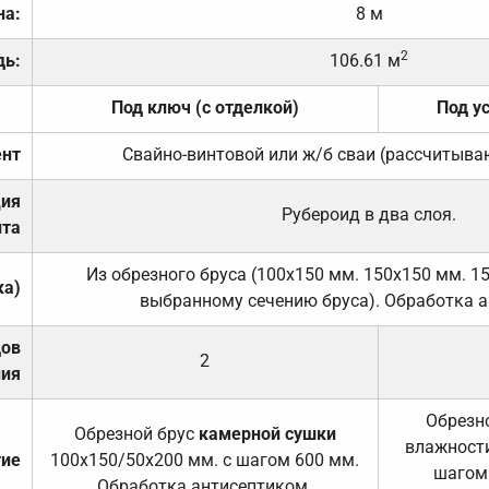
на:
8 м
2
дь:
106.61 м
Под ключ (с отделкой)
Под у
нт
Свайно-винтовой или ж/б сваи (рассчитыва
ция
Рубероид в два слоя.
та
Из обрезного бруса (100х150 мм. 150х150 мм. 1
ка)
выбранному сечению бруса). Обработка а
дов
2
ния
Обрезно
Обрезной брус
камерной сушки
влажности
тие
100х150/50х200 мм. с шагом 600 мм.
шагом
Обработка антисептиком.