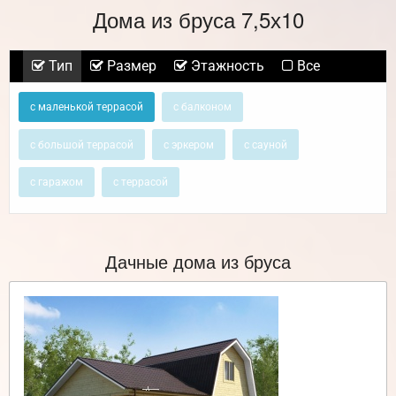
Дома из бруса 7,5х10
Тип
Размер
Этажность
Все
с маленькой террасой
с балконом
с большой террасой
с эркером
с сауной
с гаражом
с террасой
Дачные дома из бруса