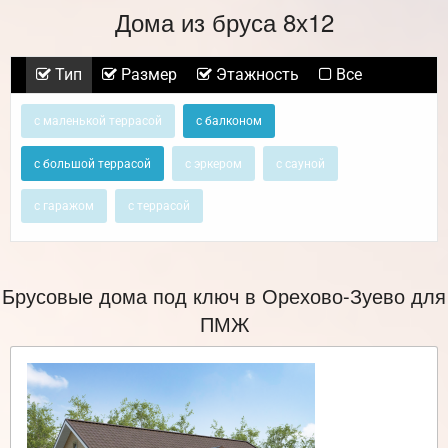
Дома из бруса 8х12
Тип
Размер
Этажность
Все
с маленькой террасой
с балконом
с большой террасой
с эркером
с сауной
с гаражом
с террасой
Брусовые дома под ключ в Орехово-Зуево для
ПМЖ