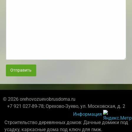
Отправить
© 2026 orehovozuevobrusdoma.ru
+7 921 027-89-78; Орехово-Зуево, ул. Московская, д. 2
Информация
Строительство деревянных домов: Дачные домики под
усадку, каркасные дома под ключ для пмж.