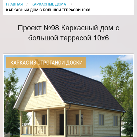
ГЛАВНАЯ
КАРКАСНЫЕ ДОМА
CURRENT:
КАРКАСНЫЙ ДОМ С БОЛЬШОЙ ТЕРРАСОЙ 10Х6
Проект №98 Каркасный дом с
большой террасой 10х6
КАРКАС ИЗ СТРОГАНОЙ ДОСКИ