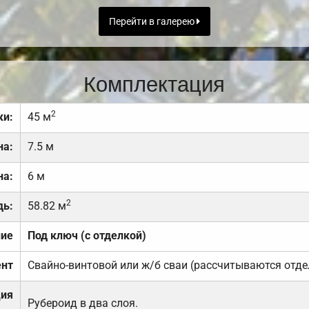
Перейти в галерею
Комплектация
2
ки:
45 м
на:
7.5 м
на:
6 м
2
дь:
58.82 м
ние
Под ключ (с отделкой)
нт
Свайно-винтовой или ж/б сваи (рассчитываются отде
ция
Рубероид в два слоя.