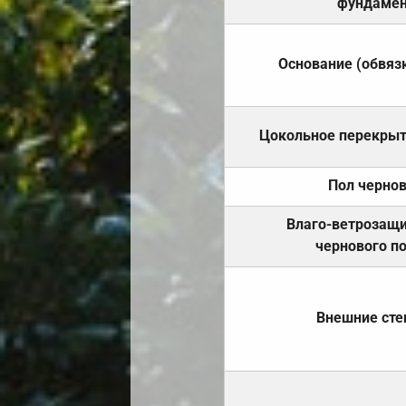
фундамен
Основание (обвяз
Цокольное перекры
Пол черно
Влаго-ветрозащ
чернового п
Внешние ст