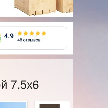
4.9
48
отзывов
й 7,5х6