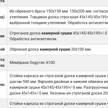
та
Из обрезного бруса 150х150 мм. 150х200 мм. соглас
ка)
утепления. Торцевая доска строганая 45х145/45х195+
выбранной толщине утепления. Обработка антисепти
Строганая доска
камерной сушки
45х145/45х195+/-5
тие
Обработка антисептиком.
вой
Обрезная доска
камерной сушки
20х100 мм.
ита
Мембрана Ондутис А100.
ола
Стойки каркаса из строганой доски камерной сушки 
шагом 590 мм. Верхняя двойная и нижняя обвязки из
ены
камерной сушки 45х145/45х195+/-5 мм. Разгрузочный
доски 45х145+/-5 мм. Укосины из строганой доски 20
Стойки каркаса из строганой доски камерной сушки 