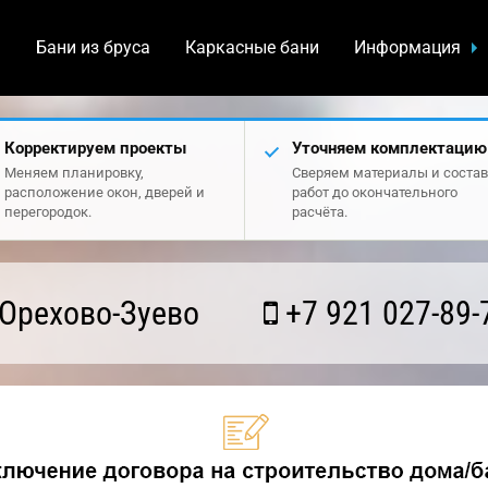
а
Бани из бруса
Каркасные бани
Информация
Корректируем проекты
Уточняем комплектацию
Меняем планировку,
Сверяем материалы и состав
расположение окон, дверей и
работ до окончательного
перегородок.
расчёта.
Орехово-Зуево
+7 921 027-89-