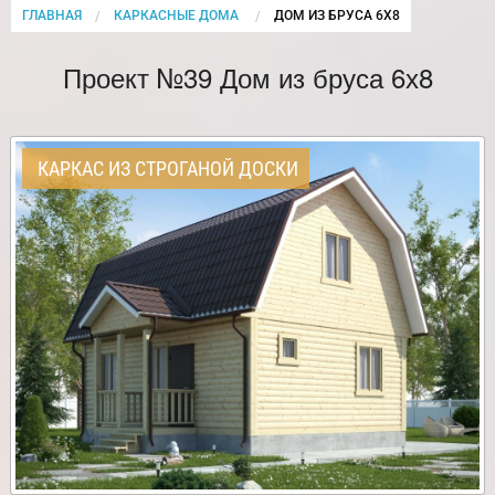
ГЛАВНАЯ
КАРКАСНЫЕ ДОМА
CURRENT:
ДОМ ИЗ БРУСА 6Х8
Проект №39 Дом из бруса 6х8
КАРКАС ИЗ СТРОГАНОЙ ДОСКИ