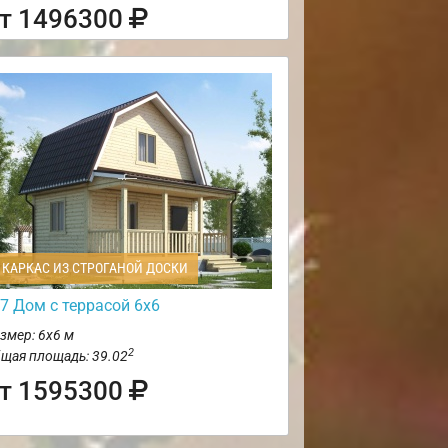
т 1496300
КАРКАС ИЗ СТРОГАНОЙ ДОСКИ
7 Дом с террасой 6х6
змер: 6х6 м
2
щая площадь: 39.02
т 1595300