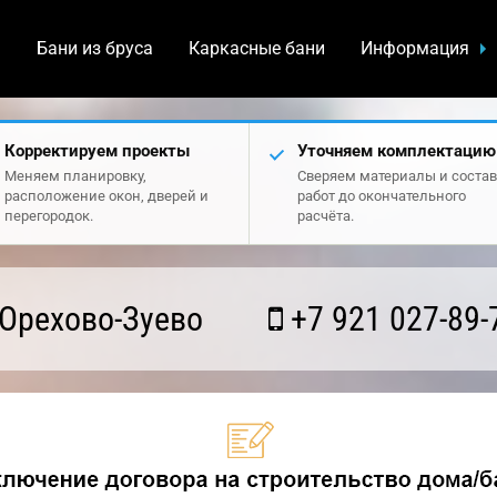
а
Бани из бруса
Каркасные бани
Информация
Корректируем проекты
Уточняем комплектацию
Меняем планировку,
Сверяем материалы и состав
расположение окон, дверей и
работ до окончательного
перегородок.
расчёта.
Орехово-Зуево
+7 921 027-89-