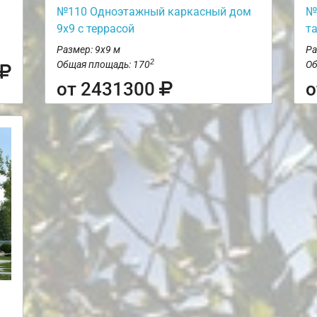
№110 Одноэтажный каркасный дом
№
9х9 с террасой
т
Размер: 9х9 м
Ра
2
Общая площадь: 170
Об
от 2431300
о