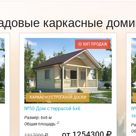
адовые каркасные доми
ХИТ ПРОДАЖ
КАРКАС ИЗ СТРОГАНОЙ ДОСКИ
№50 Дом с террасой 6х6
№
те
Размер: 6х6 м
2
Общая площадь:
Ра
Об
от 1254300
1317000