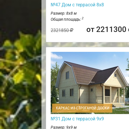
№47 Дом с террасой 8х8
Размер: 8х8 м
2
Общая площадь:
от 2211300
2321850
КАРКАС ИЗ СТРОГАНОЙ ДОСКИ
№31 Дом с террасой 9х9
Размер: 9х9 м