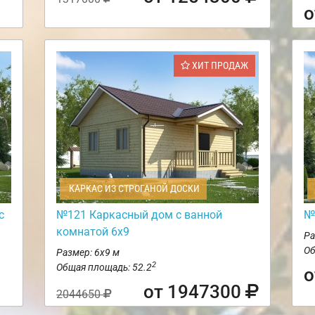
о
ХИТ ПРОДАЖ
КАРКАС ИЗ СТРОГАНОЙ ДОСКИ
с
№121 Каркасный дом с ванной
№
комнатой 6х9
Ра
Об
Размер: 6х9 м
2
Общая площадь: 52.2
о
от 1947300
2044650