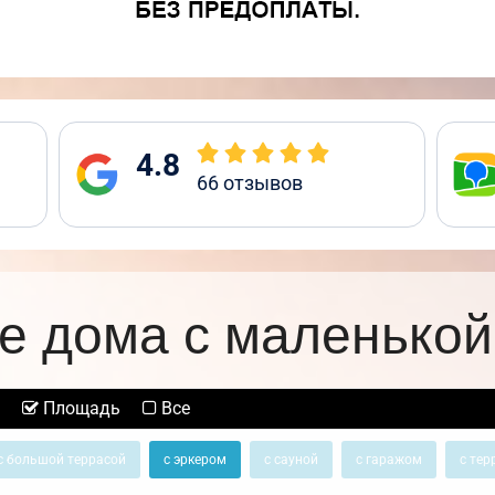
4.8
66
отзывов
е дома с маленькой
Площадь
Все
с большой террасой
с эркером
с сауной
с гаражом
с тер