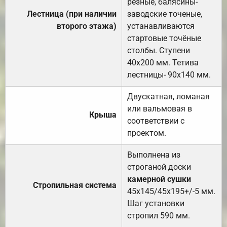
резные, балясины-
Лестница (при наличии
заводские точеные,
второго этажа)
устанавливаются
стартовые точёные
столбы. Ступени
40х200 мм. Тетива
лестницы- 90х140 мм.
Двускатная, ломаная
или вальмовая в
Крыша
соответствии с
проектом.
Выполнена из
строганой доски
камерной сушки
Стропильная система
45х145/45х195+/-5 мм.
Шаг установки
стропил 590 мм.