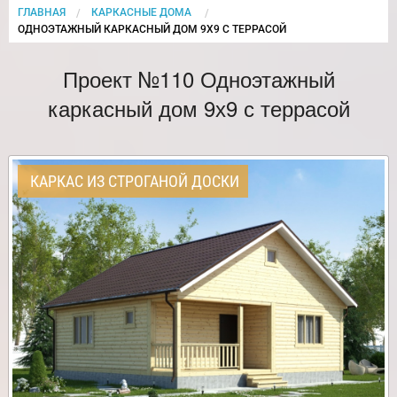
ГЛАВНАЯ
КАРКАСНЫЕ ДОМА
CURRENT:
ОДНОЭТАЖНЫЙ КАРКАСНЫЙ ДОМ 9Х9 С ТЕРРАСОЙ
Проект №110 Одноэтажный
каркасный дом 9х9 с террасой
КАРКАС ИЗ СТРОГАНОЙ ДОСКИ