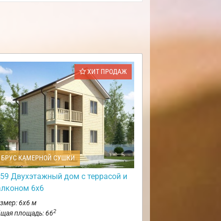
ХИТ ПРОДАЖ
БРУС КАМЕРНОЙ СУШКИ
59 Двухэтажный дом с террасой и
алконом 6х6
змер: 6х6 м
2
щая площадь: 66