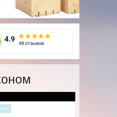
4.9
48
отзывов
коном
расой