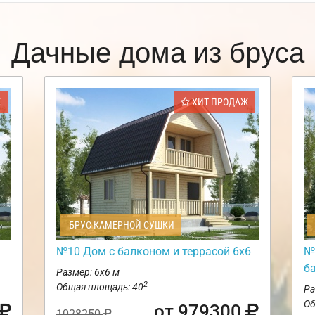
Дачные дома из бруса
Ж
ХИТ ПРОДАЖ
БРУС КАМЕРНОЙ СУШКИ
№10 Дом с балконом и террасой 6х6
№
б
Размер: 6х6 м
2
Общая площадь: 40
Ра
Об
от 979300
1028250