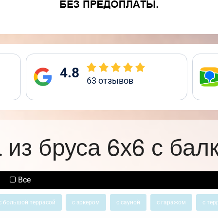
4.8
63
отзывов
 из бруса 6х6 с бал
Все
с большой террасой
с эркером
с сауной
с гаражом
с тер