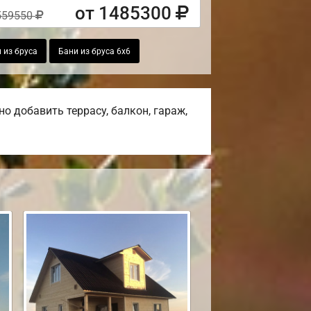
от 1485300
559550
 из бруса
Бани из бруса 6х6
о добавить террасу, балкон, гараж,