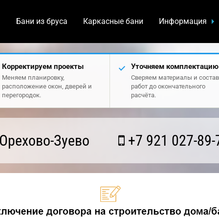
а
Бани из бруса
Каркасные бани
Информация
Корректируем проекты
Уточняем комплектацию
Меняем планировку,
Сверяем материалы и состав
расположение окон, дверей и
работ до окончательного
перегородок.
расчёта.
Орехово-Зуево
+7 921 027-89-