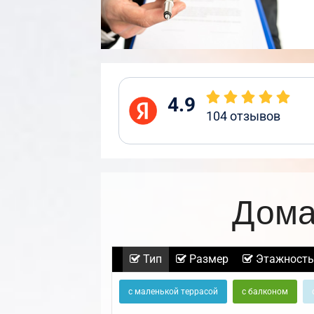
4.9
104
отзывов
Дома
Тип
Размер
Этажность
с маленькой террасой
с балконом