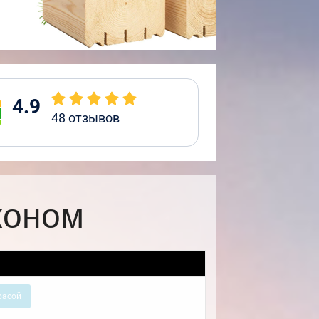
4.9
48
отзывов
коном
расой