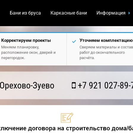
а
Бани из бруса
Каркасные бани
Информация
Корректируем проекты
Уточняем комплектацию
Меняем планировку,
Сверяем материалы и состав
расположение окон, дверей и
работ до окончательного
перегородок.
расчёта.
Орехово-Зуево
+7 921 027-89-