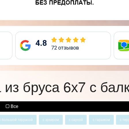
4.8
72
отзывов
 из бруса 6х7 с бал
Все
с большой террасой
с эркером
с сауной
с гаражом
с тер