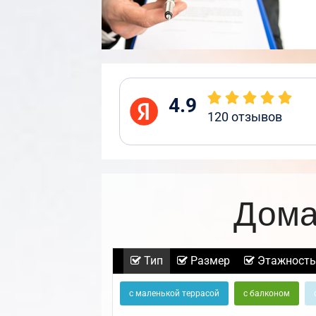
4.9
120
отзывов
Дома
Тип
Размер
Этажность
с маленькой террасой
с балконом