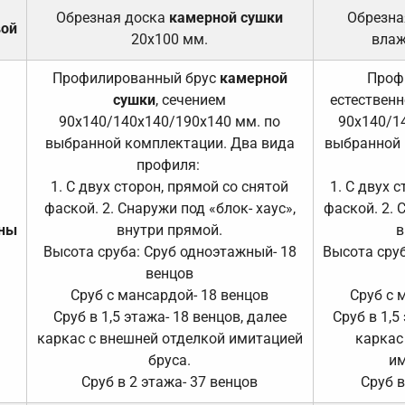
Обрезная доска
камерной сушки
Обрезна
вой
20х100 мм.
влаж
Профилированный брус
камерной
Проф
сушки
, сечением
естественн
90х140/140х140/190х140 мм. по
90х140/1
выбранной комплектации. Два вида
выбранной 
профиля:
1. С двух сторон, прямой со снятой
1. С двух 
фаской. 2. Снаружи под «блок- хаус»,
фаской. 2. 
ены
внутри прямой.
в
Высота сруба: Сруб одноэтажный- 18
Высота сруб
венцов
Сруб с мансардой- 18 венцов
Сруб с 
Сруб в 1,5 этажа- 18 венцов, далее
Сруб в 1,5
каркас с внешней отделкой имитацией
каркас
бруса.
им
Сруб в 2 этажа- 37 венцов
Сруб в