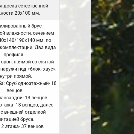
я доска естественной
ности 20х100 мм.
илированный брус
ой влажности, сечением
40х140/190х140 мм. по
комплектации. Два вида
профиля:
сторон, прямой со снятой
Снаружи под «блок- хаус»,
нутри прямой.
а: Сруб одноэтажный- 18
венцов
мансардой- 18 венцов
 этажа- 18 венцов, далее
 с внешней отделкой
итацией бруса.
 2 этажа- 37 венцов