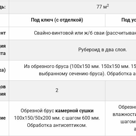
2
дь:
77 м
Под ключ (с отделкой)
Под у
нт
Свайно-винтовой или ж/б сваи (рассчитыва
ция
Рубероид в два слоя.
та
Из обрезного бруса (100х150 мм. 150х150 мм. 1
ка)
выбранному сечению бруса). Обработка а
дов
2
ния
Обрезно
Обрезной брус
камерной сушки
влажности
тие
100х150/50х200 мм. с шагом 600 мм.
шагом
Обработка антисептиком.