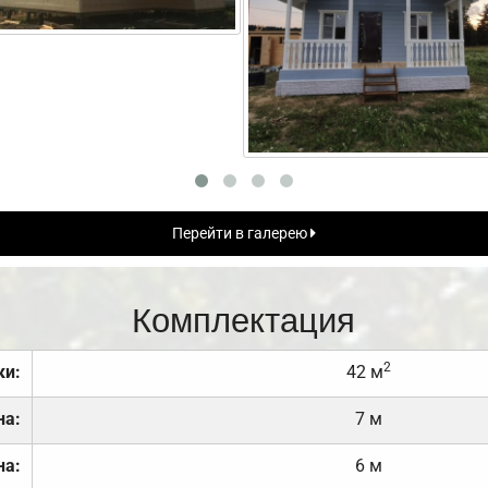
Перейти в галерею
Комплектация
2
ки:
42 м
на:
7 м
на:
6 м