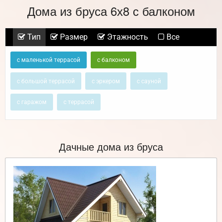
Дома из бруса 6х8 с балконом
Тип
Размер
Этажность
Все
с маленькой террасой
с балконом
с большой террасой
с эркером
с сауной
с гаражом
с террасой
Дачные дома из бруса