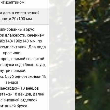
антисептиком.
я доска естественной
ности 20х100 мм.
илированный брус
ой влажности, сечением
40х140/190х140 мм. по
комплектации. Два вида
профиля:
сторон, прямой со снятой
Снаружи под «блок- хаус»,
нутри прямой.
а: Сруб одноэтажный- 18
венцов
мансардой- 18 венцов
 этажа- 18 венцов, далее
 с внешней отделкой
итацией бруса.