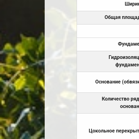
Шири
Общая площа
Фундаме
Гидроизоля
фундамен
Основание (обвяз
Количество ря
основа
Цокольное перекры