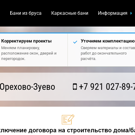
а
Бани из бруса
Каркасные бани
Информация
Корректируем проекты
Уточняем комплектацию
Меняем планировку,
Сверяем материалы и состав
расположение окон, дверей и
работ до окончательного
перегородок.
расчёта.
Орехово-Зуево
+7 921 027-89-