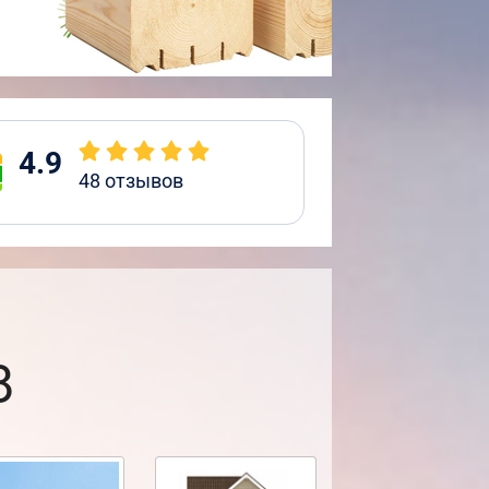
4.9
48
отзывов
8