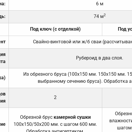
на:
6 м
2
дь:
74 м
Под ключ (с отделкой)
Под у
нт
Свайно-винтовой или ж/б сваи (рассчитыва
ция
Рубероид в два слоя.
та
Из обрезного бруса (100х150 мм. 150х150 мм. 1
ка)
выбранному сечению бруса). Обработка а
дов
2
ния
Обрезно
Обрезной брус
камерной сушки
влажности
тие
100х150/50х200 мм. с шагом 600 мм.
шагом
Обработка антисептиком.