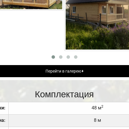
Перейти в галерею
Комплектация
2
ки:
48 м
на:
8 м