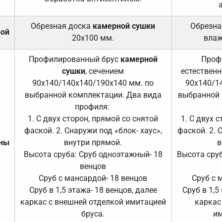
Обрезная доска
камерной сушки
Обрезна
вой
20х100 мм.
влаж
Профилированный брус
камерной
Проф
сушки
, сечением
естественн
90х140/140х140/190х140 мм. по
90х140/1
выбранной комплектации. Два вида
выбранной 
профиля:
1. С двух сторон, прямой со снятой
1. С двух 
фаской. 2. Снаружи под «блок- хаус»,
фаской. 2. 
ены
внутри прямой.
в
Высота сруба: Сруб одноэтажный- 18
Высота сруб
венцов
Сруб с мансардой- 18 венцов
Сруб с 
Сруб в 1,5 этажа- 18 венцов, далее
Сруб в 1,5
каркас с внешней отделкой имитацией
каркас
бруса.
им