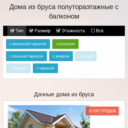
Дома из бруса полутораэтажные с
балконом
Тип
Размер
Этажность
Все
с маленькой террасой
с балконом
с большой террасой
с эркером
с сауной
с гаражом
с террасой
Дачные дома из бруса
ХИТ ПРОДАЖ