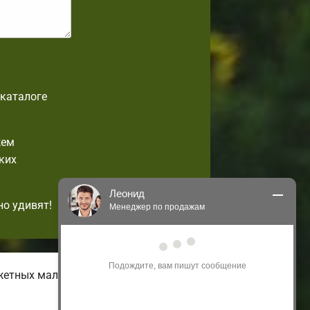
-каталоге
жем
ких
Леонид
но удивят!
Менеджер по продажам
Здравствуйте! Я могу 
проконсультировать Вас по нашим 
акциям и проектам.
жетных малогабаритных домов с
Только что