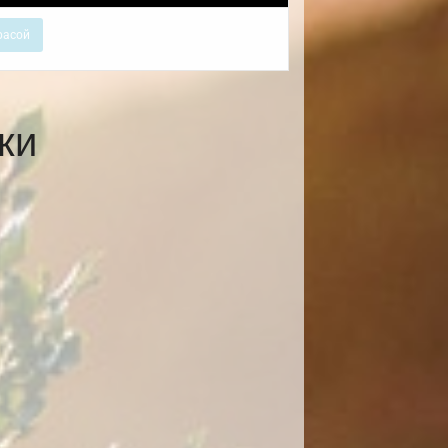
расой
ки