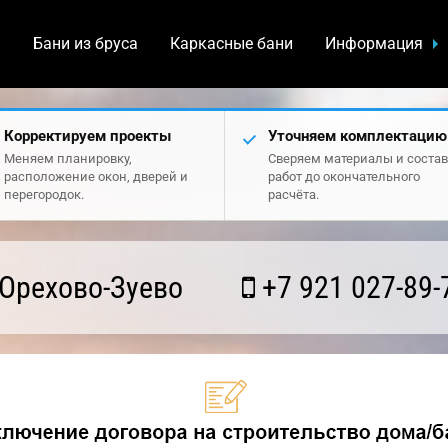
а
Бани из бруса
Каркасные бани
Информация
Корректируем проекты
Уточняем комплектацию
Меняем планировку,
Сверяем материалы и состав
расположение окон, дверей и
работ до окончательного
перегородок.
расчёта.
Орехово-Зуево
+7 921 027-89-