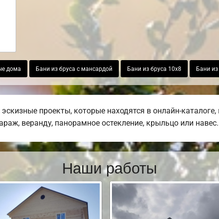
ые дома
Бани из бруса с мансардой
Бани из бруса 10х8
Бани из
эскизные проекты, которые находятся в онлайн-каталоге,
гараж, веранду, панорамное остекление, крыльцо или навес.
Наши работы