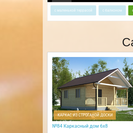
с маленькой террасой
с балконом
С
КАРКАС ИЗ СТРОГАНОЙ ДОСКИ
№84 Каркасный дом 6х8