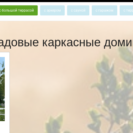
с большой террасой
с эркером
с сауной
с гаражом
с тер
адовые каркасные доми