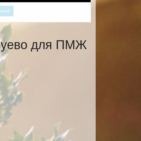
расой
Зуево для ПМЖ