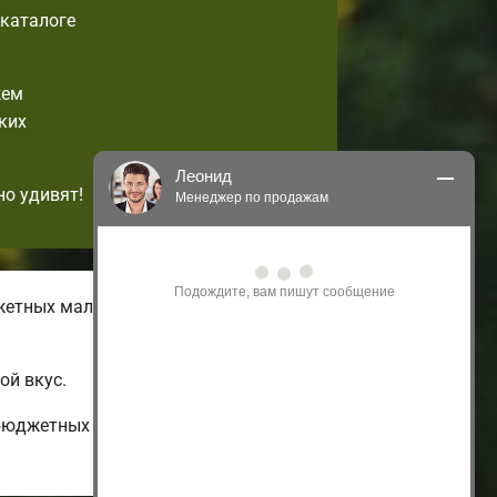
-каталоге
жем
ких
Леонид
но удивят!
Менеджер по продажам
Здравствуйте! Я могу 
проконсультировать Вас по нашим 
акциям и проектам.
жетных малогабаритных домов с
Только что
ой вкус.
 бюджетных до огромных