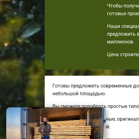
Чтобы получи
готовых прое
Наши специал
предложить в
миллионов.
Цена строите
Готовы предложить современные до
небольшой площадью.
Вы сможете подобрать простые типо
Мы предлагаем надежные, оригинал
трехэтажных коттеджей.