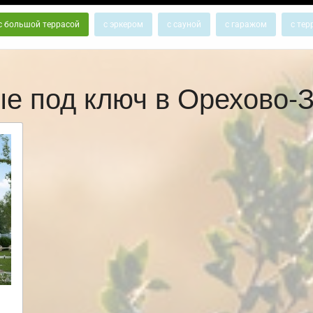
с большой террасой
с эркером
с сауной
с гаражом
с тер
ые под ключ в Орехово-