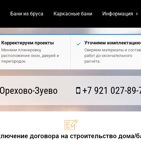
а
Бани из бруса
Каркасные бани
Информация
Корректируем проекты
Уточняем комплектацию
Меняем планировку,
Сверяем материалы и состав
расположение окон, дверей и
работ до окончательного
перегородок.
расчёта.
Орехово-Зуево
+7 921 027-89-