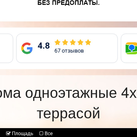
4.8
67
отзывов
ома одноэтажные 4х
террасой
Площадь
Все