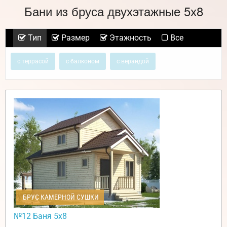
Бани из бруса двухэтажные 5х8
Тип
Размер
Этажность
Все
с террасой
с балконом
с верандой
БРУС КАМЕРНОЙ СУШКИ
№12 Баня 5х8