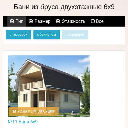
Бани из бруса двухэтажные 6х9
Тип
Размер
Этажность
Все
с террасой
с балконом
с верандой
БРУС КАМЕРНОЙ СУШКИ
№11 Баня 6х9