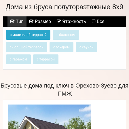
Дома из бруса полутораэтажные 8х9
Тип
Размер
Этажность
Все
с маленькой террасой
с балконом
с большой террасой
с эркером
с сауной
с гаражом
с террасой
Брусовые дома под ключ в Орехово-Зуево для
ПМЖ