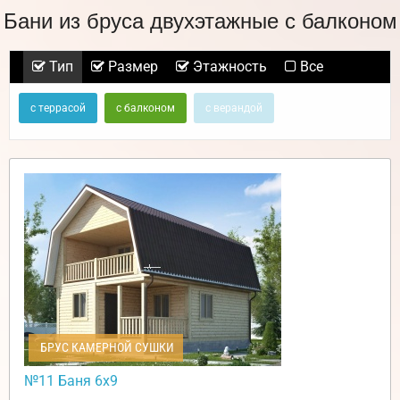
Бани из бруса двухэтажные с балконом
Тип
Размер
Этажность
Все
с террасой
с балконом
с верандой
БРУС КАМЕРНОЙ СУШКИ
№11 Баня 6х9