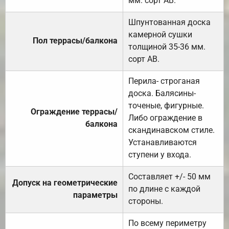
мм. сорт АВ.
Шпунтованная доска
камерной сушки
Пол террасы/балкона
толщиной 35-36 мм.
сорт АВ.
Перила- строганая
доска. Балясины-
точеные, фигурные.
Ограждение террасы/
Либо ограждение в
балкона
скандинавском стиле.
Устанавливаются
ступени у входа.
Составляет +/- 50 мм
Допуск на геометрические
по длине с каждой
параметры
стороны.
По всему периметру