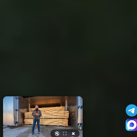
🔇
⛶
✖