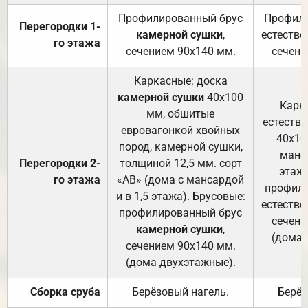
Профилированный брус
Профили
Перегородки 1-
камерной сушки
,
естестве
го этажа
сечением 90х140 мм.
сечени
Каркасные: доска
камерной сушки
40х100
Карк
мм, обшитые
естеств
евровагонкой хвойных
40х10
пород, камерной сушки,
манса
Перегородки 2-
толщиной 12,5 мм. сорт
этажа
го этажа
«АВ» (дома с мансардой
профили
и в 1,5 этажа). Брусовые:
естестве
профилированный брус
сечени
камерной сушки
,
(дома 
сечением 90х140 мм.
(дома двухэтажные).
Сборка сруба
Берёзовый нагель.
Берёз