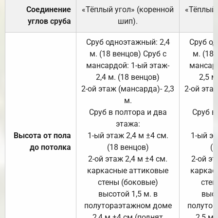
Соединение
«Тёплый угол» (коренной
«Тёплый 
углов сруба
шип).
Сруб одноэтажный: 2,4
Сруб од
м. (18 венцов) Сруб с
м. (18
мансардой: 1-ый этаж-
мансард
2,4 м. (18 венцов)
2,5 м
2-ой этаж (мансарда)- 2,3
2-ой этаж
м.
Сруб в полтора и два
Сруб в
этажа:
Высота от пола
1-ый этаж 2,4 м ±4 см.
1-ый эт
до потолка
(18 венцов)
(1
2-ой этаж 2,4 м ±4 см.
2-ой эт
каркасные аттиковые
каркас
стены (боковые)
стен
высотой 1,5 м. в
высо
полутораэтажном доме
полутор
2,4 м ±4 см (поднят
2,5 м 