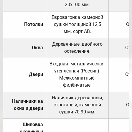
20х100 мм.
Евровагонка камерной
Потолки
сушки толщиной 12,5
От
мм. сорт АВ.
Деревянные, двойного
Окна
От
остекления.
Входная- металлическая,
утеплённая (Россия).
Двери
От
Межкомнатные-
филёнчатые.
Наличник деревянный,
Наличники на
строганый, камерной
От
окна и двери
сушки 70-90 мм.
Шиповка
оконных и