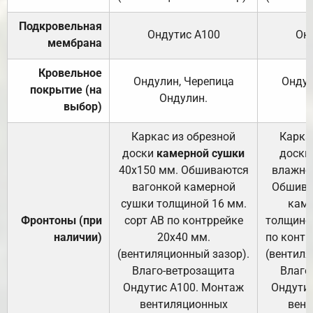
Подкровельная
Ондутис А100
Он
мембрана
Кровельное
Ондулин, Черепица
Ондул
покрытие (на
Ондулин.
выбор)
Каркас из обрезной
Карка
доски
камерной сушки
доски
40х150 мм. Обшиваются
влажно
вагонкой камерной
Обшива
сушки толщиной 16 мм.
каме
Фронтоны (при
сорт АВ по контррейке
толщиной
наличии)
20х40 мм.
по контр
(вентиляционный зазор).
(вентиля
Влаго-ветрозащита
Влаго
Ондутис А100. Монтаж
Ондути
вентиляционных
вент