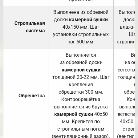
Выполнена из обрезной
Выполне
доски
камерной сушки
доски
Стропильная
40х150 мм. Шаг
влажно
система
установки стропильных
Шаг
ног 600 мм.
стропиль
Выполняется
Вы
из обрезной доски
из об
камерной сушки
естеств
толщиной 20-22 мм. Шаг
толщино
крепления
к
обрешетки 300 мм.
обреш
Обрешётка
Контробрешётка
Конт
выполняется из бруска
выполня
камерной сушки
40х50
естеств
мм. Крепится по
40х50 м
стропильным ногам
строп
(вентиляционный зазор).
(вентиля