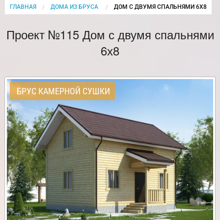
ГЛАВНАЯ
ДОМА ИЗ БРУСА
CURRENT:
ДОМ С ДВУМЯ СПАЛЬНЯМИ 6Х8
Проект №115 Дом с двумя спальнями
6х8
БРУС КАМЕРНОЙ СУШКИ