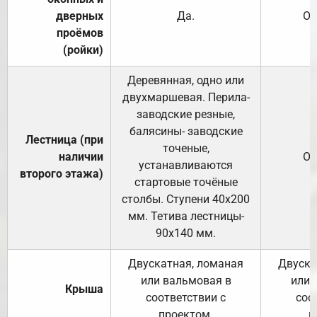
дверных
Да.
От
проёмов
(ройки)
Деревянная, одно или
двухмаршевая. Перила-
заводские резные,
балясины- заводские
Лестница (при
точеные,
наличии
От
устанавливаются
второго этажа)
стартовые точёные
столбы. Ступени 40х200
мм. Тетива лестницы-
90х140 мм.
Двускатная, ломаная
Двуска
или вальмовая в
или 
Крыша
соответствии с
соо
проектом.
п