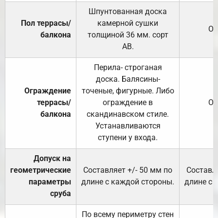
Шпунтованная доска
Пол террасы/
камерной сушки
От
балкона
толщиной 36 мм. сорт
АВ.
Перила- строганая
доска. Балясины-
Ограждение
точеные, фигурные. Либо
террасы/
ограждение в
От
балкона
скандинавском стиле.
Устанавливаются
ступени у входа.
Допуск на
геометрические
Составляет +/- 50 мм по
Составля
параметры
длине с каждой стороны.
длине с 
сруба
По всему периметру стен