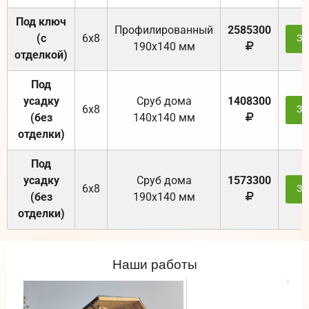
Под ключ
Профилированный
2585300
(с
6х8
За
190х140 мм
отделкой)
Под
усадку
Cруб дома
1408300
6х8
За
(без
140х140 мм
отделки)
Под
усадку
Cруб дома
1573300
6х8
За
(без
190х140 мм
отделки)
Наши работы