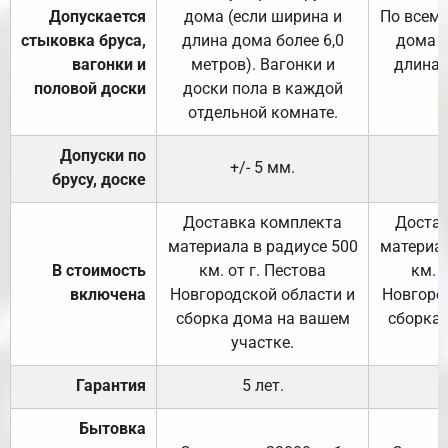
Допускается
дома (если ширина и
По всему
стыковка бруса,
длина дома более 6,0
дома (
вагонки и
метров). Вагонки и
длина 
половой доски
доски пола в каждой
отдельной комнате.
Допуски по
+/- 5 мм.
брусу, доске
Доставка комплекта
Достав
материала в радиусе 500
материал
В стоимость
км. от г. Пестова
км. 
включена
Новгородской области и
Новгоро
сборка дома на вашем
сборка
участке.
Гарантия
5 лет.
Бытовка