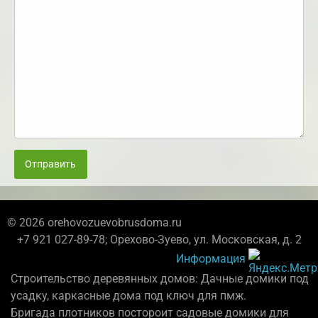
Отправить
© 2026 orehovozuevobrusdoma.ru
+7 921 027-89-78; Орехово-Зуево, ул. Московская, д. 2
Информация
Строительство деревянных домов: Дачные домики под
усадку, каркасные дома под ключ для пмж.
Бригада плотников постороит садовые домики для