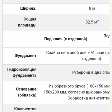
Ширина:
8 м
Общая
2
82.5 м
площадь:
Под 
Под ключ (с отделкой)
Свайно-винтовой или ж/б сваи (р
Фундамент
отдельно).
Гидроизоляция
Рубероид в два слоя
фундамента
Из обрезного бруса (100х150 мм.
Основание
150х200 мм. согласно выбранному с
(обвязка)
Обработка антисептик
Количество