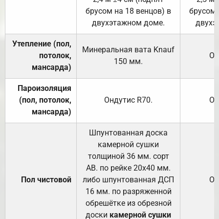
брусом на 18 венцов) в
брусом 
двухэтажном доме.
двухэ
Утепление (пол,
Минеральная вата
Knauf
потолок,
От
150
мм.
мансарда)
Пароизоляция
(пол, потолок,
Ондутис
R70
.
От
мансарда)
Шпунтованная доска
камерной сушки
толщиной 36 мм. сорт
АВ. по рейке 20х40 мм.
Пол чистовой
либо шпунтованная ДСП
От
16 мм. по разряженной
обрешётке из обрезной
доски
камерной сушки