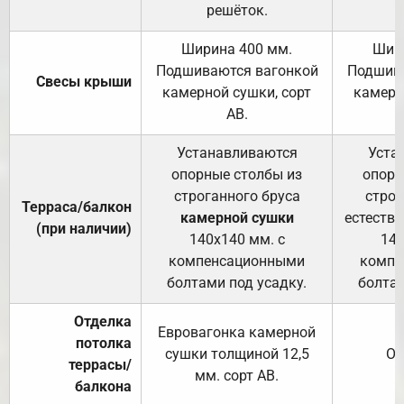
решёток.
Ширина 400 мм.
Шир
Подшиваются вагонкой
Подшива
Свесы крыши
камерной сушки, сорт
камерн
АВ.
Устанавливаются
Уста
опорные столбы из
опорн
строганного бруса
строг
Терраса/балкон
камерной сушки
естеств
(при наличии)
140х140 мм. с
140
компенсационными
компе
болтами под усадку.
болтам
Отделка
Евровагонка камерной
потолка
сушки толщиной 12,5
От
террасы/
мм. сорт АВ.
балкона