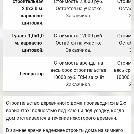
строительная
Стоимость 23000 руб.
Стоимо
2,0х3,0 м.
Остаётся на участке
Остаёт
каркасно-
Заказчика.
З
щитовая.
Туалет 1,0х1,0
Стоимость 12000 руб.
Стоимо
м. каркасно-
Остаётся на участке
Остаёт
щитовой.
Заказчика.
З
Стоимость аренды на
Стоимо
весь срок строительства
весь сро
Генератор
10000 руб. ГСМ за счёт
10000 р
Заказчика.
З
Строительство деревянного дома производится в 2-х
вариантах: полностью под ключ и под усадку, когда
дом отстаивается в течение некоторого времени.
В зимнее время надежнее строить дома из зимнего