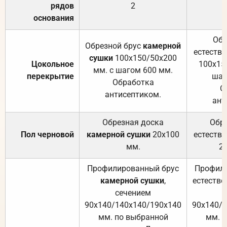
рядов
2
основания
Обр
Обрезной брус
камерной
естеств
сушки
100х150/50х200
Цокольное
100х15
мм. с шагом 600 мм.
перекрытие
шаг
Обработка
О
антисептиком.
ант
Обрезная доска
Обр
Пол черновой
камерной сушки
20х100
естеств
мм.
2
Профилированный брус
Профили
камерной сушки
,
естестве
сечением
с
90х140/140х140/190х140
90х140/
мм. по выбранной
мм. 