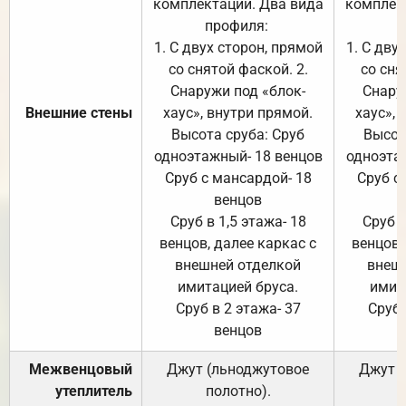
комплектации. Два вида
комплек
профиля:
п
1. С двух сторон, прямой
1. С дву
со снятой фаской. 2.
со сня
Снаружи под «блок-
Снару
Внешние стены
хаус», внутри прямой.
хаус», 
Высота сруба: Сруб
Высот
одноэтажный- 18 венцов
одноэта
Сруб с мансардой- 18
Сруб с
венцов
Сруб в 1,5 этажа- 18
Сруб в
венцов, далее каркас с
венцов,
внешней отделкой
внеш
имитацией бруса.
имит
Сруб в 2 этажа- 37
Сруб 
венцов
Межвенцовый
Джут (льноджутовое
Джут 
утеплитель
полотно).
п