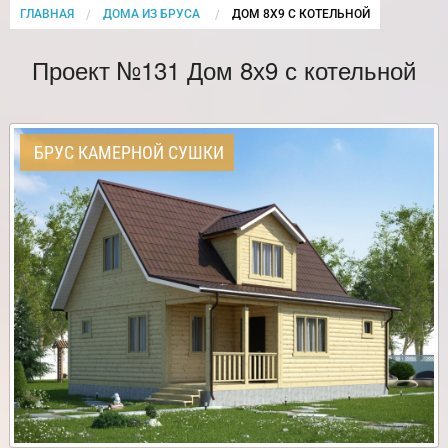
ГЛАВНАЯ
ДОМА ИЗ БРУСА
CURRENT:
ДОМ 8Х9 С КОТЕЛЬНОЙ
Проект №131 Дом 8х9 с котельной
БРУС КАМЕРНОЙ СУШКИ