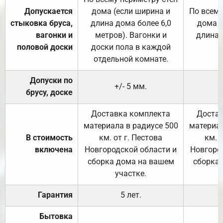
Допускается
дома (если ширина и
По всему
стыковка бруса,
длина дома более 6,0
дома (
вагонки и
метров). Вагонки и
длина 
половой доски
доски пола в каждой
отдельной комнате.
Допуски по
+/- 5 мм.
брусу, доске
Доставка комплекта
Достав
материала в радиусе 500
материал
В стоимость
км. от г. Пестова
км. 
включена
Новгородской области и
Новгоро
сборка дома на вашем
сборка
участке.
Гарантия
5 лет.
Бытовка