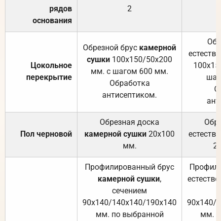
рядов
2
основания
Обр
Обрезной брус
камерной
естеств
сушки
100х150/50х200
Цокольное
100х15
мм. с шагом 600 мм.
перекрытие
шаг
Обработка
О
антисептиком.
ант
Обрезная доска
Обр
Пол черновой
камерной сушки
20х100
естеств
мм.
2
Профилированный брус
Профили
камерной сушки
,
естестве
сечением
с
90х140/140х140/190х140
90х140/
мм. по выбранной
мм. 