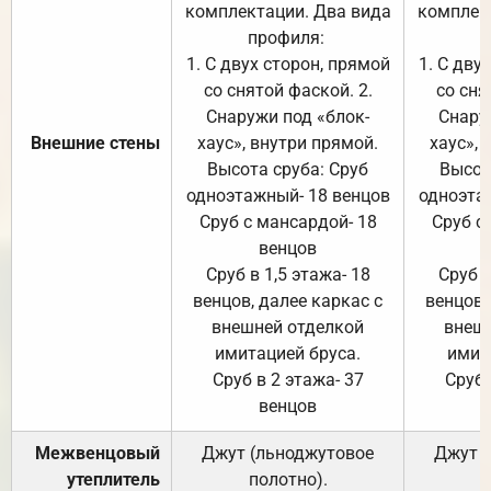
комплектации. Два вида
комплек
профиля:
п
1. С двух сторон, прямой
1. С дву
со снятой фаской. 2.
со сня
Снаружи под «блок-
Снару
Внешние стены
хаус», внутри прямой.
хаус», 
Высота сруба: Сруб
Высот
одноэтажный- 18 венцов
одноэта
Сруб с мансардой- 18
Сруб с
венцов
Сруб в 1,5 этажа- 18
Сруб в
венцов, далее каркас с
венцов,
внешней отделкой
внеш
имитацией бруса.
имит
Сруб в 2 этажа- 37
Сруб 
венцов
Межвенцовый
Джут (льноджутовое
Джут 
утеплитель
полотно).
п