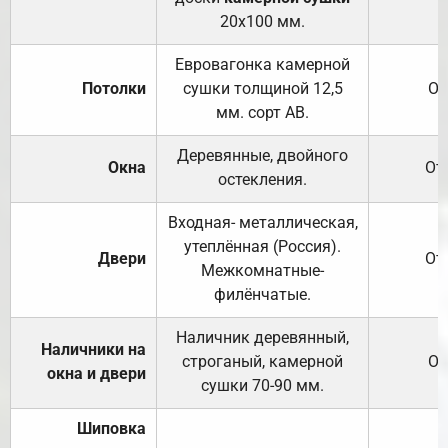
20х100 мм.
Евровагонка камерной
Потолки
сушки толщиной 12,5
От
мм. сорт АВ.
Деревянные, двойного
Окна
От
остекления.
Входная- металлическая,
утеплённая (Россия).
Двери
От
Межкомнатные-
филёнчатые.
Наличник деревянный,
Наличники на
строганый, камерной
От
окна и двери
сушки 70-90 мм.
Шиповка