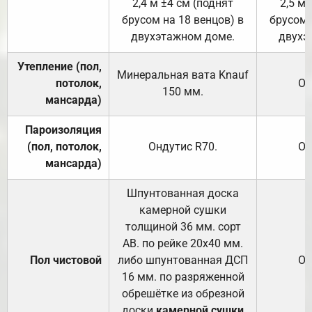
2,4 м ±4 см (поднят
2,5 м 
брусом на 18 венцов) в
брусом 
двухэтажном доме.
двухэ
Утепление (пол,
Минеральная вата
Knauf
потолок,
От
150
мм.
мансарда)
Пароизоляция
(пол, потолок,
Ондутис
R70
.
От
мансарда)
Шпунтованная доска
камерной сушки
толщиной 36 мм. сорт
АВ. по рейке 20х40 мм.
Пол чистовой
либо шпунтованная ДСП
От
16 мм. по разряженной
обрешётке из обрезной
доски
камерной сушки