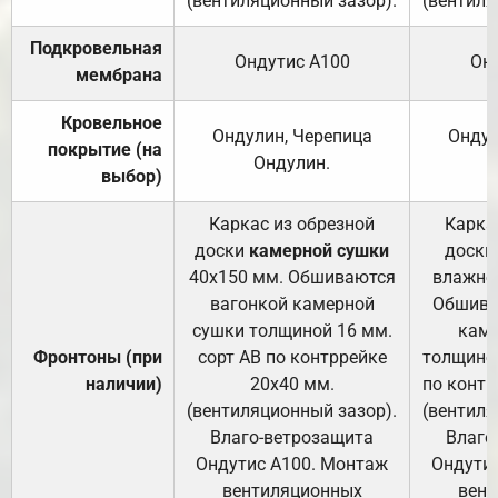
(вентиляционный зазор).
(вентиля
Подкровельная
Ондутис А100
Он
мембрана
Кровельное
Ондулин, Черепица
Ондул
покрытие (на
Ондулин.
выбор)
Каркас из обрезной
Карка
доски
камерной сушки
доски
40х150 мм. Обшиваются
влажно
вагонкой камерной
Обшива
сушки толщиной 16 мм.
каме
Фронтоны (при
сорт АВ по контррейке
толщиной
наличии)
20х40 мм.
по контр
(вентиляционный зазор).
(вентиля
Влаго-ветрозащита
Влаго
Ондутис А100. Монтаж
Ондути
вентиляционных
вент