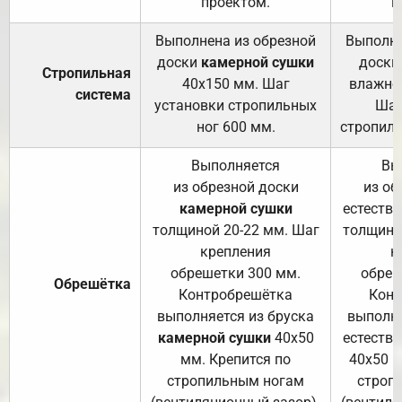
проектом.
п
Выполнена из обрезной
Выполне
доски
камерной сушки
доски
Стропильная
40х150 мм. Шаг
влажно
система
установки стропильных
Шаг
ног 600 мм.
стропиль
Выполняется
Вы
из обрезной доски
из об
камерной сушки
естеств
толщиной 20-22 мм. Шаг
толщино
крепления
к
обрешетки 300 мм.
обреш
Обрешётка
Контробрешётка
Конт
выполняется из бруска
выполня
камерной сушки
40х50
естеств
мм. Крепится по
40х50 м
стропильным ногам
строп