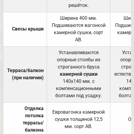
решёток.
Ширина 400 мм.
Шир
Подшиваются вагонкой
Подшива
Свесы крыши
камерной сушки, сорт
камерн
АВ.
Устанавливаются
Уста
опорные столбы из
опорн
строганного бруса
строг
Терраса/балкон
камерной сушки
естеств
(при наличии)
140х140 мм. с
140
компенсационными
компе
болтами под усадку.
болтам
Отделка
Евровагонка камерной
потолка
сушки толщиной 12,5
От
террасы/
мм. сорт АВ.
балкона