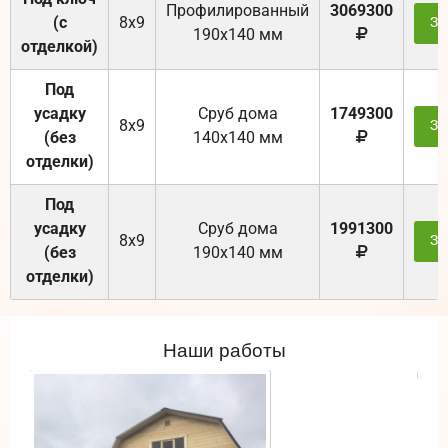
Профилированный
3069300
(с
8х9
За
190х140 мм
отделкой)
Под
усадку
Cруб дома
1749300
8х9
За
(без
140х140 мм
отделки)
Под
усадку
Cруб дома
1991300
8х9
За
(без
190х140 мм
отделки)
Наши работы