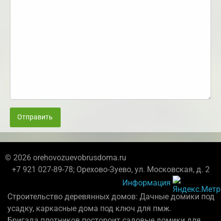
Отправить
© 2026 orehovozuevobrusdoma.ru
+7 921 027-89-78; Орехово-Зуево, ул. Московская, д. 2
Информация
Строительство деревянных домов: Дачные домики под
усадку, каркасные дома под ключ для пмж.
Бригада плотников постороит садовые домики для