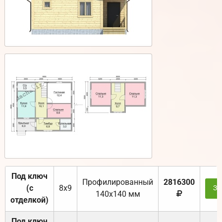
Под ключ
Профилированный
2816300
(с
8х9
За
140х140 мм
отделкой)
Под ключ