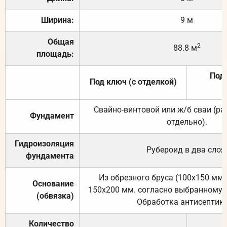
Ширина:
9 м
Общая
2
88.8 м
площадь:
Под 
Под ключ (с отделкой)
Свайно-винтовой или ж/б сваи (р
Фундамент
отдельно).
Гидроизоляция
Рубероид в два слоя
фундамента
Из обрезного бруса (100х150 мм.
Основание
150х200 мм. согласно выбранному с
(обвязка)
Обработка антисептик
Количество