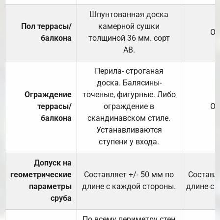
Шпунтованная доска
Пол террасы/
камерной сушки
От
балкона
толщиной 36 мм. сорт
АВ.
Перила- строганая
доска. Балясины-
Ограждение
точеные, фигурные. Либо
террасы/
ограждение в
От
балкона
скандинавском стиле.
Устанавливаются
ступени у входа.
Допуск на
геометрические
Составляет +/- 50 мм по
Составля
параметры
длине с каждой стороны.
длине с 
сруба
По всему периметру стен