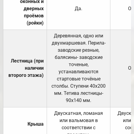
оконных и
дверных
Да.
От
проёмов
(ройки)
Деревянная, одно или
двухмаршевая. Перила-
заводские резные,
балясины- заводские
Лестница (при
точеные,
наличии
От
устанавливаются
второго этажа)
стартовые точёные
столбы. Ступени 40х200
мм. Тетива лестницы-
90х140 мм.
Двускатная, ломаная
Двуска
или вальмовая в
или 
Крыша
соответствии с
соо