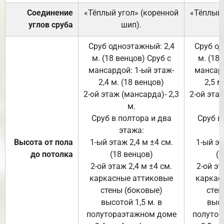
Соединение
«Тёплый угол» (коренной
«Тёплый 
углов сруба
шип).
Сруб одноэтажный: 2,4
Сруб од
м. (18 венцов) Сруб с
м. (18
мансардой: 1-ый этаж-
мансард
2,4 м. (18 венцов)
2,5 м
2-ой этаж (мансарда)- 2,3
2-ой этаж
м.
Сруб в полтора и два
Сруб в
этажа:
Высота от пола
1-ый этаж 2,4 м ±4 см.
1-ый эт
до потолка
(18 венцов)
(1
2-ой этаж 2,4 м ±4 см.
2-ой эт
каркасные аттиковые
каркас
стены (боковые)
стен
высотой 1,5 м. в
высо
полутораэтажном доме
полутор