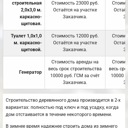
строительная
Стоимость 23000 руб.
Стоимо
2,0х3,0 м.
Остаётся на участке
Остаёт
каркасно-
Заказчика.
З
щитовая.
Туалет 1,0х1,0
Стоимость 12000 руб.
Стоимо
м. каркасно-
Остаётся на участке
Остаёт
щитовой.
Заказчика.
З
Стоимость аренды на
Стоимо
весь срок строительства
весь сро
Генератор
10000 руб. ГСМ за счёт
10000 р
Заказчика.
З
Строительство деревянного дома производится в 2-х
вариантах: полностью под ключ и под усадку, когда
дом отстаивается в течение некоторого времени.
В зимнее время надежнее строить дома из зимнего