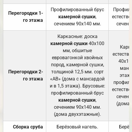
Профилированный брус
Профили
Перегородки 1-
камерной сушки
,
естестве
го этажа
сечением 90х140 мм.
сечени
Каркасные: доска
камерной сушки
40х100
Карк
мм, обшитые
естеств
евровагонкой хвойных
40х10
пород, камерной сушки,
манса
Перегородки 2-
толщиной 12,5 мм. сорт
этажа
го этажа
«АВ» (дома с мансардой
профили
и в 1,5 этажа). Брусовые:
естестве
профилированный брус
сечени
камерной сушки
,
(дома 
сечением 90х140 мм.
(дома двухэтажные).
Сборка сруба
Берёзовый нагель.
Берёз