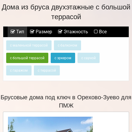
Дома из бруса двухэтажные с большой
террасой
Тип
Размер
Этажность
Все
с маленькой террасой
с балконом
с большой террасой
с эркером
с сауной
с гаражом
с террасой
Брусовые дома под ключ в Орехово-Зуево для
ПМЖ