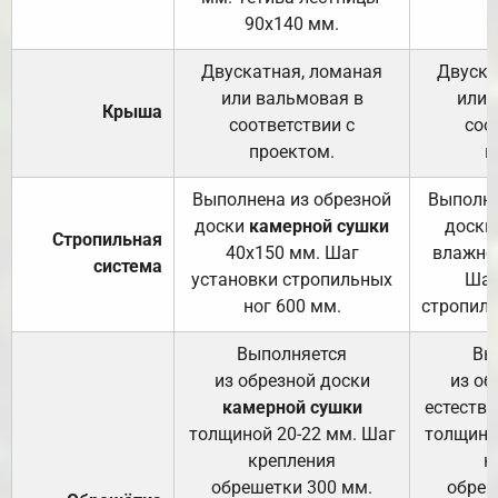
90х140 мм.
Двускатная, ломаная
Двуска
или вальмовая в
или 
Крыша
соответствии с
соо
проектом.
п
Выполнена из обрезной
Выполне
доски
камерной сушки
доски
Стропильная
40х150 мм. Шаг
влажно
система
установки стропильных
Шаг
ног 600 мм.
стропиль
Выполняется
Вы
из обрезной доски
из об
камерной сушки
естеств
толщиной 20-22 мм. Шаг
толщино
крепления
к
обрешетки 300 мм.
обреш