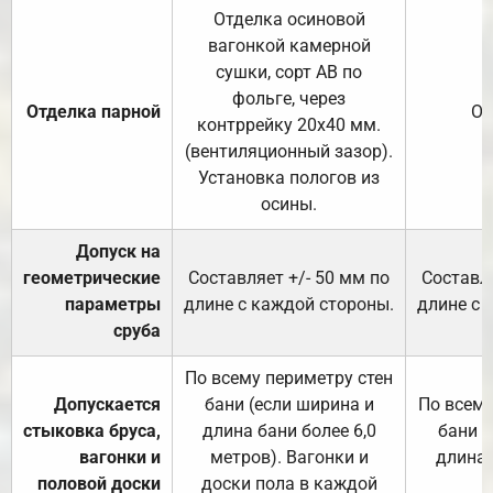
Отделка осиновой
вагонкой камерной
сушки, сорт АВ по
фольге, через
Отделка парной
От
контррейку 20х40 мм.
(вентиляционный зазор).
Установка пологов из
осины.
Допуск на
геометрические
Составляет +/- 50 мм по
Составля
параметры
длине с каждой стороны.
длине с 
сруба
По всему периметру стен
Допускается
бани (если ширина и
По всему
стыковка бруса,
длина бани более 6,0
бани (
вагонки и
метров). Вагонки и
длина 
половой доски
доски пола в каждой