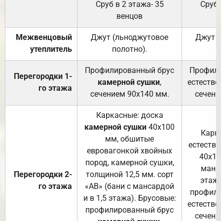
Сруб в 2 этажа- 35
Сруб 
венцов
Межвенцовый
Джут (льноджутовое
Джут 
утеплитель
полотно).
п
Профилированный брус
Профили
Перегородки 1-
камерной сушки
,
естестве
го этажа
сечением 90х140 мм.
сечени
Каркасные: доска
камерной сушки
40х100
Карк
мм, обшитые
естеств
евровагонкой хвойных
40х10
пород, камерной сушки,
манса
Перегородки 2-
толщиной 12,5 мм. сорт
этажа
го этажа
«АВ» (бани с мансардой
профили
и в 1,5 этажа). Брусовые:
естестве
профилированный брус
сечени