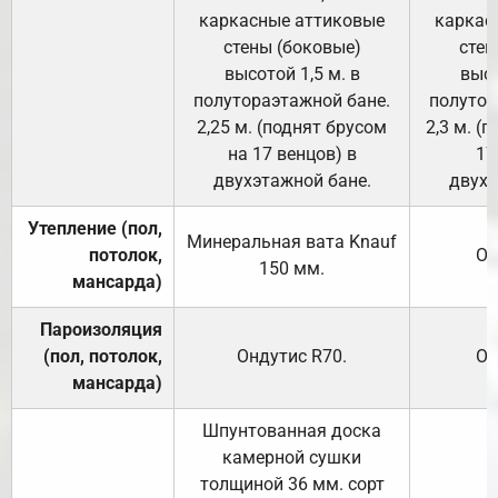
каркасные аттиковые
каркас
стены (боковые)
стен
высотой 1,5 м. в
высо
полутораэтажной бане.
полутор
2,25 м. (поднят брусом
2,3 м. (
на 17 венцов) в
17
двухэтажной бане.
двухэ
Утепление (пол,
Минеральная вата
Knauf
потолок,
От
150
мм.
мансарда)
Пароизоляция
(пол, потолок,
Ондутис
R70
.
От
мансарда)
Шпунтованная доска
камерной сушки
толщиной 36 мм. сорт