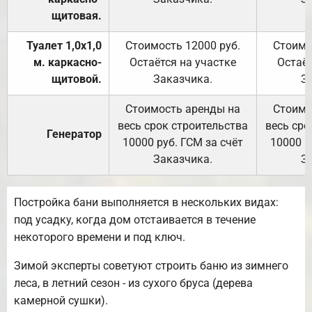
щитовая.
Туалет 1,0х1,0
Стоимость 12000 руб.
Стоимо
м. каркасно-
Остаётся на участке
Остаёт
щитовой.
Заказчика.
З
Стоимость аренды на
Стоимо
весь срок строительства
весь сро
Генератор
10000 руб. ГСМ за счёт
10000 р
Заказчика.
З
Постройка бани выполняется в нескольких видах:
под усадку, когда дом отстаивается в течение
некоторого времени и под ключ.
Зимой эксперты советуют строить баню из зимнего
леса, в летний сезон - из сухого бруса (дерева
камерной сушки).