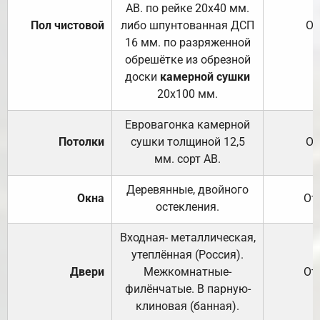
АВ. по рейке 20х40 мм.
Пол чистовой
либо шпунтованная ДСП
От
16 мм. по разряженной
обрешётке из обрезной
доски
камерной сушки
20х100 мм.
Евровагонка камерной
Потолки
сушки толщиной 12,5
От
мм. сорт АВ.
Деревянные, двойного
Окна
От
остекления.
Входная- металлическая,
утеплённая (Россия).
Двери
Межкомнатные-
От
филёнчатые. В парную-
клиновая (банная).