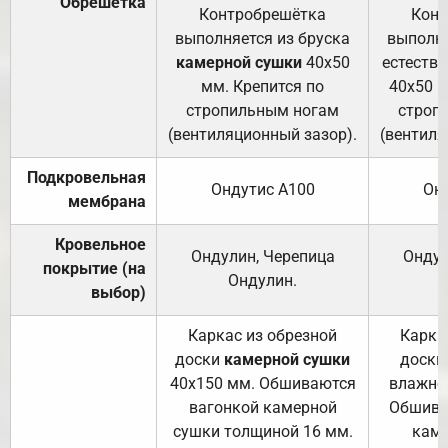
Обрешётка
Контробрешётка
Конт
выполняется из бруска
выполня
камерной сушки
40х50
естеств
мм. Крепится по
40х50 м
стропильным ногам
строп
(вентиляционный зазор).
(вентиля
Подкровельная
Ондутис А100
Он
мембрана
Кровельное
Ондулин, Черепица
Ондул
покрытие (на
Ондулин.
выбор)
Каркас из обрезной
Карка
доски
камерной сушки
доски
40х150 мм. Обшиваются
влажно
вагонкой камерной
Обшива
сушки толщиной 16 мм.
каме