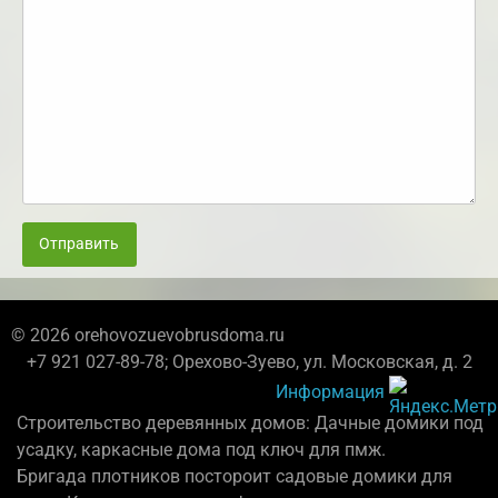
Отправить
© 2026 orehovozuevobrusdoma.ru
+7 921 027-89-78; Орехово-Зуево, ул. Московская, д. 2
Информация
Строительство деревянных домов: Дачные домики под
усадку, каркасные дома под ключ для пмж.
Бригада плотников постороит садовые домики для