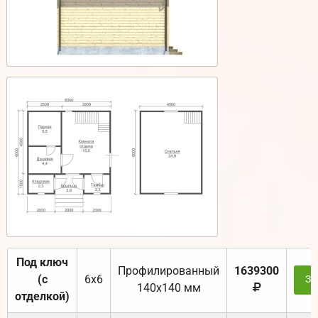
Под ключ
Профилированный
1639300
(с
6х6
За
140х140 мм
отделкой)