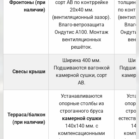
Фронтоны (при
сорт АВ по контррейке
толщиной
наличии)
20х40 мм.
по контр
(вентиляционный зазор).
(вентиля
Влаго-ветрозащита
Влаго
Ондутис А100. Монтаж
Ондути
вентиляционных
вент
решёток.
Ширина 400 мм.
Шир
Подшиваются вагонкой
Подшива
Свесы крыши
камерной сушки, сорт
камерн
АВ.
Устанавливаются
Уста
опорные столбы из
опорн
строганного бруса
строг
Терраса/балкон
камерной сушки
естеств
(при наличии)
140х140 мм. с
140
компенсационными
компе