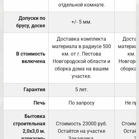
отдельной комнате.
Допуски по
+/- 5 мм.
брусу, доске
Доставка комплекта
Достав
материала в радиусе 500
материал
В стоимость
км. от г. Пестова
км. 
включена
Новгородской области и
Новгоро
сборка дома на вашем
сборка
участке.
Гарантия
5 лет.
Печь
По запросу
Не пр
Бытовка
строительная
Стоимость 23000 руб.
Стоимо
2,0х3,0 м.
Остаётся на участке
Остаёт
каркасно-
Заказчика.
З