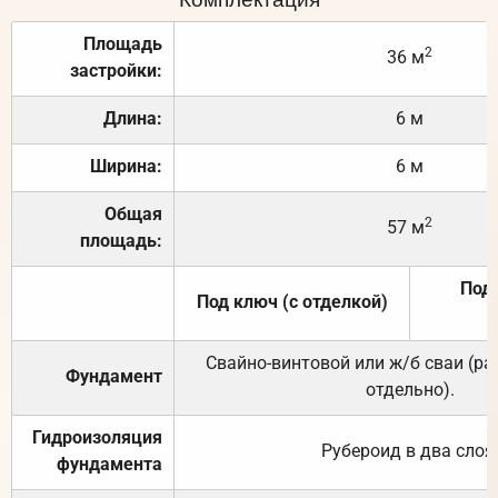
Площадь
2
36 м
застройки:
Длина:
6 м
Ширина:
6 м
Общая
2
57 м
площадь:
Под 
Под ключ (с отделкой)
Свайно-винтовой или ж/б сваи (р
Фундамент
отдельно).
Гидроизоляция
Рубероид в два слоя
фундамента