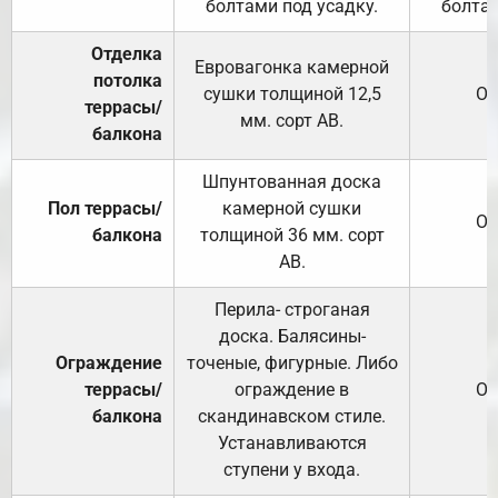
болтами под усадку.
болтам
Отделка
Евровагонка камерной
потолка
сушки толщиной 12,5
От
террасы/
мм. сорт АВ.
балкона
Шпунтованная доска
Пол террасы/
камерной сушки
От
балкона
толщиной 36 мм. сорт
АВ.
Перила- строганая
доска. Балясины-
Ограждение
точеные, фигурные. Либо
террасы/
ограждение в
От
балкона
скандинавском стиле.
Устанавливаются
ступени у входа.