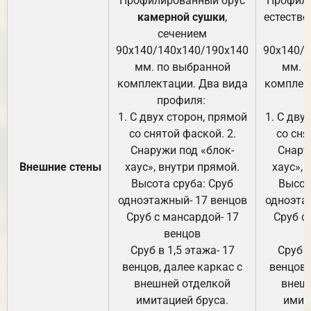
Профилированный брус
Профили
камерной сушки
,
естестве
сечением
с
90х140/140х140/190х140
90х140/
мм. по выбранной
мм. 
комплектации. Два вида
комплек
профиля:
п
1. С двух сторон, прямой
1. С дву
со снятой фаской. 2.
со сня
Снаружи под «блок-
Снару
Внешние стены
хаус», внутри прямой.
хаус», 
Высота сруба: Сруб
Высот
одноэтажный- 17 венцов
одноэта
Сруб с мансардой- 17
Сруб с
венцов
Сруб в 1,5 этажа- 17
Сруб в
венцов, далее каркас с
венцов,
внешней отделкой
внеш
имитацией бруса.
имит