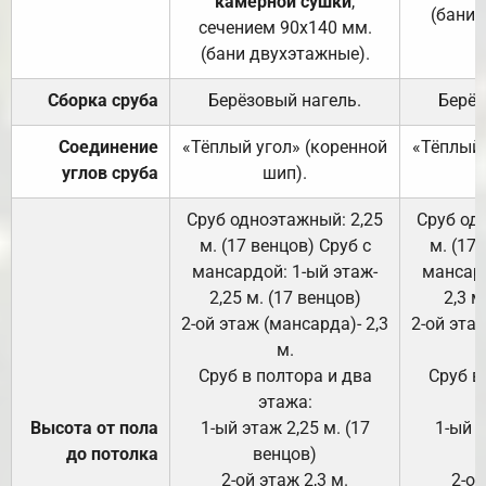
камерной сушки
,
(бани 
сечением 90х140 мм.
(бани двухэтажные).
Сборка сруба
Берёзовый нагель.
Берёз
Соединение
«Тёплый угол» (коренной
«Тёплый 
углов сруба
шип).
Сруб одноэтажный: 2,25
Сруб од
м. (17 венцов) Сруб с
м. (17
мансардой: 1-ый этаж-
мансард
2,25 м. (17 венцов)
2,3 м
2-ой этаж (мансарда)- 2,3
2-ой этаж
м.
Сруб в полтора и два
Сруб в
этажа:
Высота от пола
1-ый этаж 2,25 м. (17
1-ый э
до потолка
венцов)
2-ой этаж 2,3 м.
2-ой