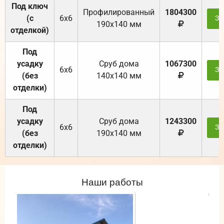
Под ключ
Профилированный
1804300
(с
6х6
За
190х140 мм
отделкой)
Под
усадку
Cруб дома
1067300
6х6
За
(без
140х140 мм
отделки)
Под
усадку
Cруб дома
1243300
6х6
За
(без
190х140 мм
отделки)
Наши работы