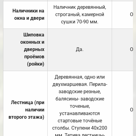
Наличник деревянный,
Наличники на
строганый, камерной
От
окна и двери
сушки 70-90 мм.
Шиповка
оконных и
дверных
Да.
От
проёмов
(ройки)
Деревянная, одно или
двухмаршевая. Перила-
заводские резные,
балясины- заводские
Лестница (при
точеные,
наличии
От
устанавливаются
второго этажа)
стартовые точёные
столбы. Ступени 40х200
мм. Тетива лестницы-