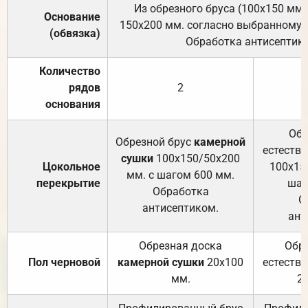
Из обрезного бруса (100х150 мм.
Основание
150х200 мм. согласно выбранному с
(обвязка)
Обработка антисептик
Количество
рядов
2
основания
Обр
Обрезной брус
камерной
естеств
сушки
100х150/50х200
Цокольное
100х15
мм. с шагом 600 мм.
перекрытие
шаг
Обработка
О
антисептиком.
ант
Обрезная доска
Обр
Пол черновой
камерной сушки
20х100
естеств
мм.
2