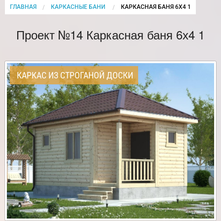
ГЛАВНАЯ
КАРКАСНЫЕ БАНИ
CURRENT:
КАРКАСНАЯ БАНЯ 6Х4 1
Проект №14 Каркасная баня 6х4 1
КАРКАС ИЗ СТРОГАНОЙ ДОСКИ