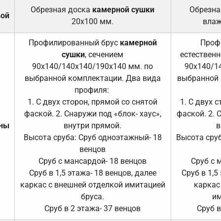
Обрезная доска
камерной сушки
Обрезна
вой
20х100 мм.
влаж
Профилированный брус
камерной
Проф
сушки
, сечением
естественн
90х140/140х140/190х140 мм. по
90х140/1
выбранной комплектации. Два вида
выбранной 
профиля:
1. С двух сторон, прямой со снятой
1. С двух 
фаской. 2. Снаружи под «блок- хаус»,
фаской. 2. 
ены
внутри прямой.
в
Высота сруба: Сруб одноэтажный- 18
Высота сруб
венцов
Сруб с мансардой- 18 венцов
Сруб с 
Сруб в 1,5 этажа- 18 венцов, далее
Сруб в 1,5
каркас с внешней отделкой имитацией
каркас
бруса.
им
Сруб в 2 этажа- 37 венцов
Сруб в