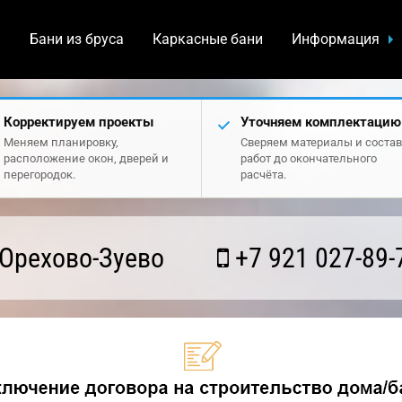
а
Бани из бруса
Каркасные бани
Информация
Корректируем проекты
Уточняем комплектацию
Меняем планировку,
Сверяем материалы и состав
расположение окон, дверей и
работ до окончательного
перегородок.
расчёта.
Орехово-Зуево
+7 921 027-89-