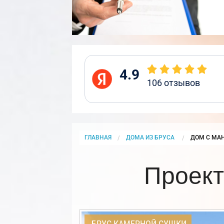
4.9
106
отзывов
ГЛАВНАЯ
ДОМА ИЗ БРУСА
CURRENT:
ДОМ С МА
Проект
БРУС КАМЕРНОЙ СУШКИ