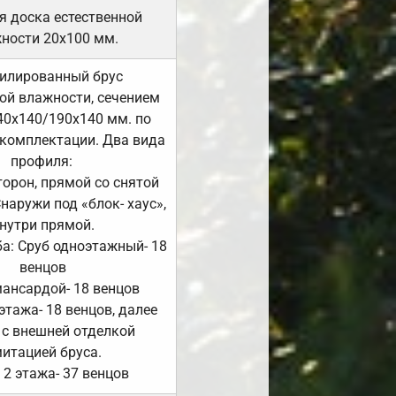
я доска естественной
ности 20х100 мм.
илированный брус
ой влажности, сечением
40х140/190х140 мм. по
комплектации. Два вида
профиля:
сторон, прямой со снятой
Снаружи под «блок- хаус»,
нутри прямой.
а: Сруб одноэтажный- 18
венцов
мансардой- 18 венцов
 этажа- 18 венцов, далее
 с внешней отделкой
итацией бруса.
 2 этажа- 37 венцов