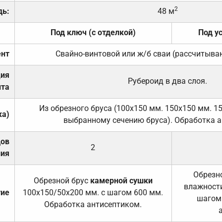
2
дь:
48 м
Под ключ (с отделкой)
Под у
нт
Свайно-винтовой или ж/б сваи (рассчитыва
ция
Рубероид в два слоя.
та
Из обрезного бруса (100х150 мм. 150х150 мм. 1
ка)
выбранному сечению бруса). Обработка а
дов
2
ния
Обрезно
Обрезной брус
камерной сушки
влажности
тие
100х150/50х200 мм. с шагом 600 мм.
шагом
Обработка антисептиком.