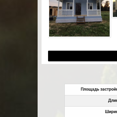
Площадь застрой
Дли
Шири