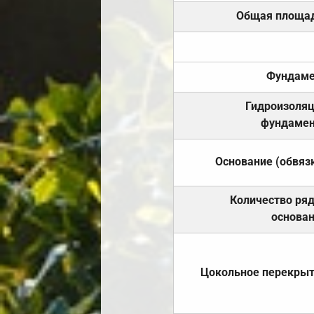
Общая площа
Фундаме
Гидроизоля
фундамен
Основание (обвяз
Количество ря
основа
Цокольное перекры