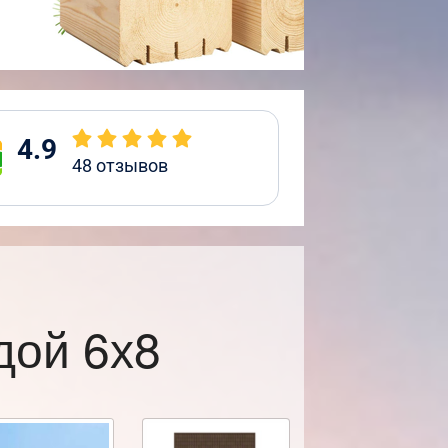
4.9
48
отзывов
дой 6х8