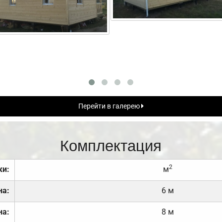
Перейти в галерею
Комплектация
2
ки:
м
на:
6 м
на:
8 м