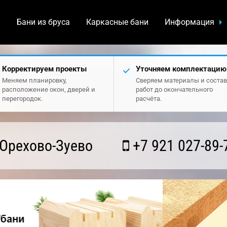
а
Бани из бруса
Каркасные бани
Информация
Корректируем проекты
Уточняем комплектацию
Меняем планировку,
Сверяем материалы и состав
расположение окон, дверей и
работ до окончательного
перегородок.
расчёта.
Орехово-Зуево
+7 921 027-89-