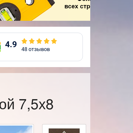
4.9
48
отзывов
ой 7,5х8