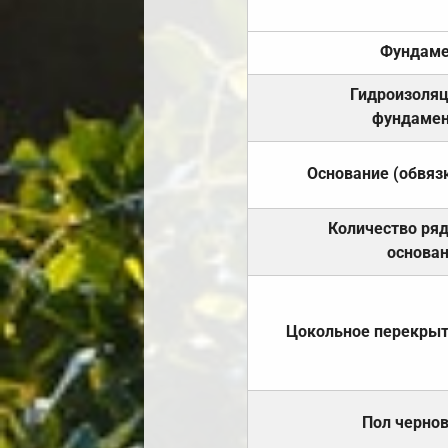
Фундаме
Гидроизоля
фундамен
Основание (обвяз
Количество ря
основа
Цокольное перекры
Пол черно