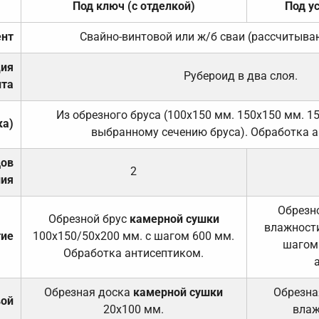
Под ключ (с отделкой)
Под у
нт
Свайно-винтовой или ж/б сваи (рассчитыва
ция
Рубероид в два слоя.
та
Из обрезного бруса (100х150 мм. 150х150 мм. 1
ка)
выбранному сечению бруса). Обработка а
дов
2
ния
Обрезно
Обрезной брус
камерной сушки
влажности
тие
100х150/50х200 мм. с шагом 600 мм.
шагом
Обработка антисептиком.
Обрезная доска
камерной сушки
Обрезна
вой
20х100 мм.
влаж