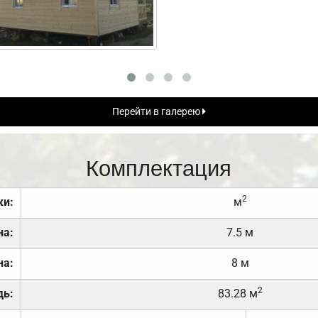
Перейти в галерею
Комплектация
2
ки:
м
на:
7.5 м
на:
8 м
2
дь:
83.28 м