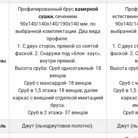
Профилированный брус
камерной
Проф
сушки
, сечением
естественн
90х140/140х140/190х140 мм. по
90х140/1
выбранной комплектации. Два вида
выбранной 
профиля:
1. С двух сторон, прямой со снятой
1. С двух 
фаской. 2. Снаружи под «блок- хаус»,
фаской. 2. 
ены
внутри прямой.
в
Высота сруба: Сруб одноэтажный- 18
Высота сруб
венцов
Сруб с мансардой- 18 венцов
Сруб с 
Сруб в 1,5 этажа- 18 венцов, далее
Сруб в 1,5
каркас с внешней отделкой имитацией
каркас
бруса.
им
Сруб в 2 этажа- 37 венцов
Сруб в
ель
Джут (льноджутовое полотно).
Джут (ль