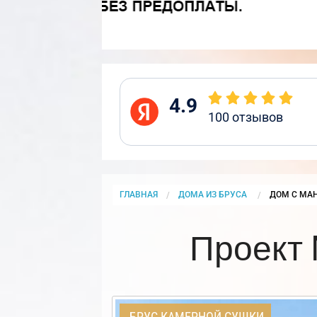
4.9
100
отзывов
ГЛАВНАЯ
ДОМА ИЗ БРУСА
CURRENT:
ДОМ С МАН
Проект 
БРУС КАМЕРНОЙ СУШКИ