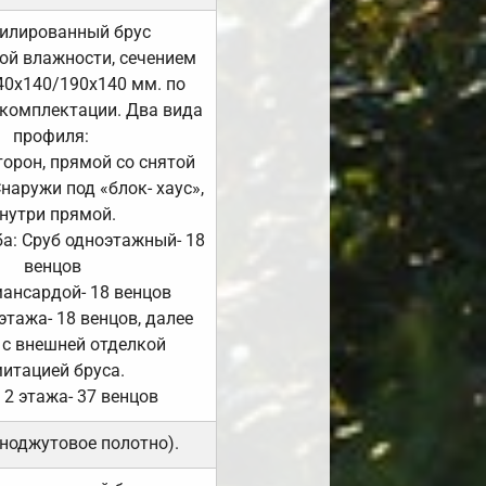
илированный брус
ой влажности, сечением
40х140/190х140 мм. по
комплектации. Два вида
профиля:
сторон, прямой со снятой
Снаружи под «блок- хаус»,
нутри прямой.
а: Сруб одноэтажный- 18
венцов
мансардой- 18 венцов
 этажа- 18 венцов, далее
 с внешней отделкой
итацией бруса.
 2 этажа- 37 венцов
ноджутовое полотно).