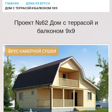
ГЛАВНАЯ
ДОМА ИЗ БРУСА
CURRENT:
ДОМ C ТЕРРАСОЙ И БАЛКОНОМ 9Х9
Проект №62 Дом c террасой и
балконом 9х9
БРУС КАМЕРНОЙ СУШКИ