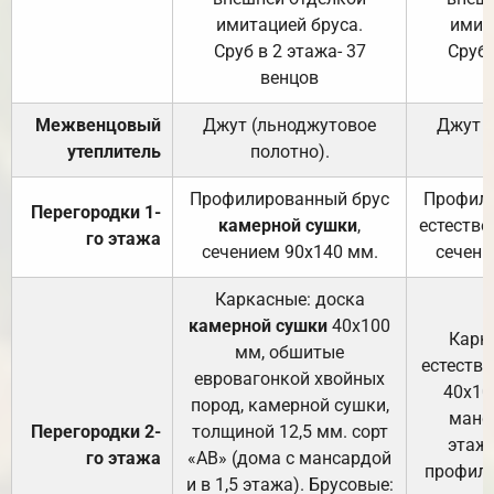
имитацией бруса.
имит
Сруб в 2 этажа- 37
Сруб 
венцов
Межвенцовый
Джут (льноджутовое
Джут 
утеплитель
полотно).
п
Профилированный брус
Профили
Перегородки 1-
камерной сушки
,
естестве
го этажа
сечением 90х140 мм.
сечени
Каркасные: доска
камерной сушки
40х100
Карк
мм, обшитые
естеств
евровагонкой хвойных
40х10
пород, камерной сушки,
манса
Перегородки 2-
толщиной 12,5 мм. сорт
этажа
го этажа
«АВ» (дома с мансардой
профили
и в 1,5 этажа). Брусовые: