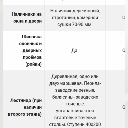
Наличник деревянный,
Наличники на
строганый, камерной
От
окна и двери
сушки 70-90 мм.
Шиповка
оконных и
дверных
Да.
От
проёмов
(ройки)
Деревянная, одно или
двухмаршевая. Перила-
заводские резные,
балясины- заводские
Лестница (при
точеные,
наличии
От
устанавливаются
второго этажа)
стартовые точёные
столбы. Ступени 40х200