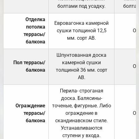
болтами под усадку.
болтам
Отделка
Евровагонка камерной
потолка
сушки толщиной 12,5
От
террасы/
мм. сорт АВ.
балкона
Шпунтованная доска
Пол террасы/
камерной сушки
От
балкона
толщиной 36 мм. сорт
АВ.
Перила- строганая
доска. Балясины-
Ограждение
точеные, фигурные. Либо
террасы/
ограждение в
От
балкона
скандинавском стиле.
Устанавливаются
ступени у входа.