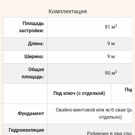
Комплектация
Площадь
2
81 м
застройки:
Длина:
9 м
Ширина:
9 м
Общая
2
90 м
площадь:
Под 
Под ключ (с отделкой)
Свайно-винтовой или ж/б сваи (р
Фундамент
отдельно).
Гидроизоляция
Рубероид в два слоя