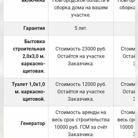
включена
Новгородской области и
Новгоро
сборка дома на вашем
сборка
участке.
Гарантия
5 лет.
Бытовка
строительная
Стоимость 23000 руб.
Стоимо
2,0х3,0 м.
Остаётся на участке
Остаёт
каркасно-
Заказчика.
З
щитовая.
Туалет 1,0х1,0
Стоимость 12000 руб.
Стоимо
м. каркасно-
Остаётся на участке
Остаёт
щитовой.
Заказчика.
З
Стоимость аренды на
Стоимо
весь срок строительства
весь сро
Генератор
10000 руб. ГСМ за счёт
10000 р
Заказчика.
З