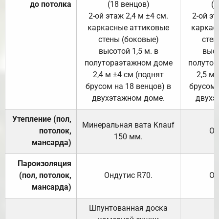
до потолка
(18 венцов)
(1
2-ой этаж 2,4 м ±4 см.
2-ой эт
каркасные аттиковые
каркас
стены (боковые)
стен
высотой 1,5 м. в
высо
полутораэтажном доме
полутор
2,4 м ±4 см (поднят
2,5 м 
брусом на 18 венцов) в
брусом 
двухэтажном доме.
двухэ
Утепление (пол,
Минеральная вата
Knauf
потолок,
От
150
мм.
мансарда)
Пароизоляция
(пол, потолок,
Ондутис
R70
.
От
мансарда)
Шпунтованная доска