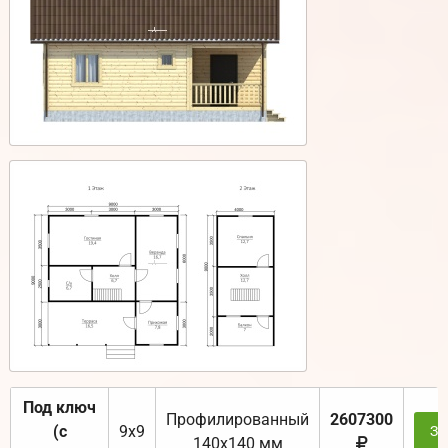
Под ключ
Профилированный
2607300
(с
9х9
За
140х140 мм