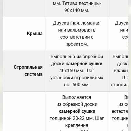
мм. Тетива лестницы-
90х140 мм.
Двускатная, ломаная
Двуска
или вальмовая в
или 
Крыша
соответствии с
соо
проектом.
п
Выполнена из обрезной
Выполне
доски
камерной сушки
доски
Стропильная
40х150 мм. Шаг
влажно
система
установки стропильных
Шаг
ног 600 мм.
стропиль
Выполняется
Вы
из обрезной доски
из об
камерной сушки
естеств
толщиной 20-22 мм. Шаг
толщино
крепления
к