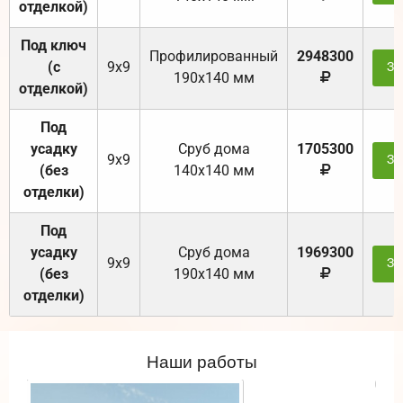
отделкой)
Под ключ
Профилированный
2948300
(с
9х9
За
190х140 мм
отделкой)
Под
усадку
Cруб дома
1705300
9х9
За
(без
140х140 мм
отделки)
Под
усадку
Cруб дома
1969300
9х9
За
(без
190х140 мм
отделки)
Наши работы