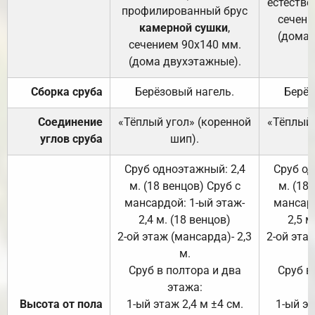
естестве
профилированный брус
сечени
камерной сушки
,
(дома 
сечением 90х140 мм.
(дома двухэтажные).
Сборка сруба
Берёзовый нагель.
Берёз
Соединение
«Тёплый угол» (коренной
«Тёплый 
углов сруба
шип).
Сруб одноэтажный: 2,4
Сруб од
м. (18 венцов) Сруб с
м. (18
мансардой: 1-ый этаж-
мансард
2,4 м. (18 венцов)
2,5 м
2-ой этаж (мансарда)- 2,3
2-ой этаж
м.
Сруб в полтора и два
Сруб в
этажа:
Высота от пола
1-ый этаж 2,4 м ±4 см.
1-ый эт