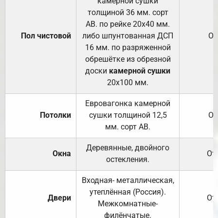
камерной сушки
толщиной 36 мм. сорт
АВ. по рейке 20х40 мм.
Пол чистовой
либо шпунтованная ДСП
От
16 мм. по разряженной
обрешётке из обрезной
доски
камерной сушки
20х100 мм.
Евровагонка камерной
Потолки
сушки толщиной 12,5
От
мм. сорт АВ.
Деревянные, двойного
Окна
От
остекления.
Входная- металлическая,
утеплённая (Россия).
Двери
От
Межкомнатные-
филёнчатые.