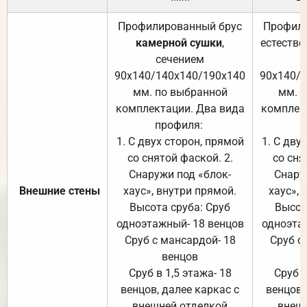
Профилированный брус
Профили
камерной сушки
,
естестве
сечением
с
90х140/140х140/190х140
90х140/
мм. по выбранной
мм. 
комплектации. Два вида
комплек
профиля:
п
1. С двух сторон, прямой
1. С дву
со снятой фаской. 2.
со сня
Снаружи под «блок-
Снару
Внешние стены
хаус», внутри прямой.
хаус», 
Высота сруба: Сруб
Высот
одноэтажный- 18 венцов
одноэта
Сруб с мансардой- 18
Сруб с
венцов
Сруб в 1,5 этажа- 18
Сруб в
венцов, далее каркас с
венцов,
внешней отделкой
внеш