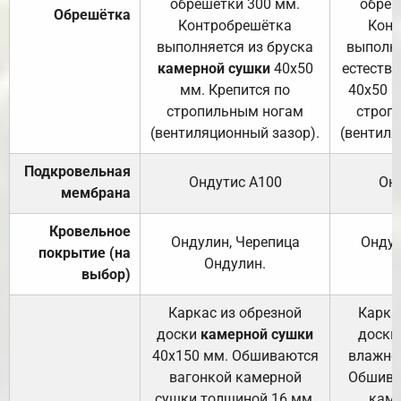
обрешетки 300 мм.
обреш
Обрешётка
Контробрешётка
Конт
выполняется из бруска
выполня
камерной сушки
40х50
естеств
мм. Крепится по
40х50 м
стропильным ногам
строп
(вентиляционный зазор).
(вентиля
Подкровельная
Ондутис А100
Он
мембрана
Кровельное
Ондулин, Черепица
Ондул
покрытие (на
Ондулин.
выбор)
Каркас из обрезной
Карка
доски
камерной сушки
доски
40х150 мм. Обшиваются
влажно
вагонкой камерной
Обшива
сушки толщиной 16 мм.
каме