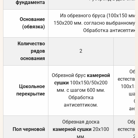
фундамента
Из обрезного бруса (100х150 мм.
Основание
150х200 мм. согласно выбранному с
(обвязка)
Обработка антисептик
Количество
рядов
2
основания
Обр
Обрезной брус
камерной
естеств
сушки
100х150/50х200
Цокольное
100х15
мм. с шагом 600 мм.
перекрытие
шаг
Обработка
О
антисептиком.
ант
Обрезная доска
Обр
Пол черновой
камерной сушки
20х100
естеств
мм.
2