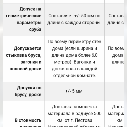
Допуск на
геометрические
Составляет +/- 50 мм по
Составля
параметры
длине с каждой стороны.
длине с 
сруба
По всему периметру стен
Допускается
дома (если ширина и
По всему
стыковка бруса,
длина дома более 6,0
дома (
вагонки и
метров). Вагонки и
длина 
половой доски
доски пола в каждой
отдельной комнате.
Допуски по
+/- 5 мм.
брусу, доске
Доставка комплекта
Достав
материала в радиусе 500
материал
В стоимость
км. от г. Пестова
км. 