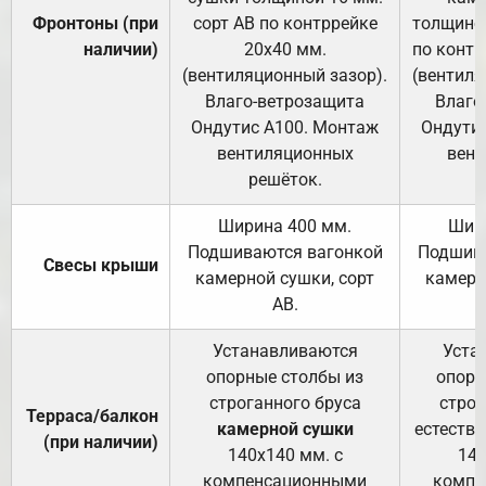
Фронтоны (при
сорт АВ по контррейке
толщиной
наличии)
20х40 мм.
по контр
(вентиляционный зазор).
(вентиля
Влаго-ветрозащита
Влаго
Ондутис А100. Монтаж
Ондути
вентиляционных
вент
решёток.
Ширина 400 мм.
Шир
Подшиваются вагонкой
Подшива
Свесы крыши
камерной сушки, сорт
камерн
АВ.
Устанавливаются
Уста
опорные столбы из
опорн
строганного бруса
строг
Терраса/балкон
камерной сушки
естеств
(при наличии)
140х140 мм. с
140
компенсационными
компе